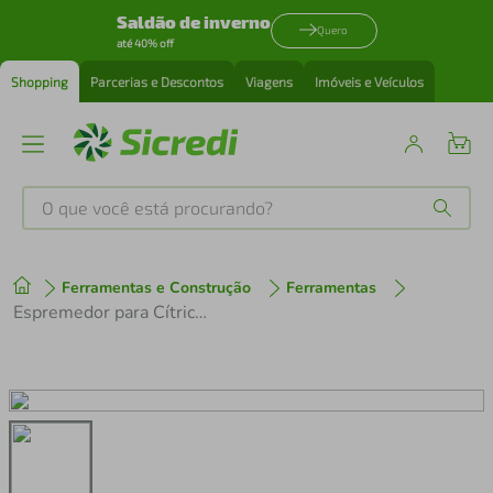
Saldão de inverno
Quero
até 40% off
Shopping
Parcerias e Descontos
Viagens
Imóveis e Veículos
O que você está procurando?
Produtos mais buscados
Ferramentas e Construção
Ferramentas
tenis
1
º
Espremedor para Cítrico Bird 12 cm
cafeteira
2
º
perfume
3
º