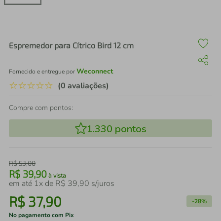
air fryer
4
º
iphone
5
º
Espremedor para Cítrico Bird 12 cm
Weconnect
Fornecido e entregue por
☆
☆
☆
☆
☆
(0 avaliações)
Compre com pontos:
1.330
pontos
R$
53
,
00
R$
39
,
90
à vista
em até
1
x de
R$
39
,
90
s/juros
R$
37
,
90
-
28%
No pagamento com Pix