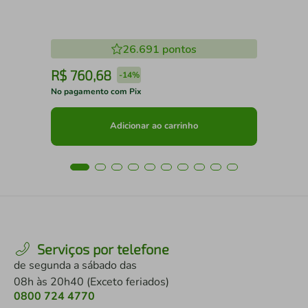
26.691
pontos
R$
760
,
68
R
-
14%
No pagamento com Pix
No 
Adicionar ao carrinho
Serviços por telefone
de segunda a sábado das
08h às 20h40 (Exceto feriados)
0800 724 4770