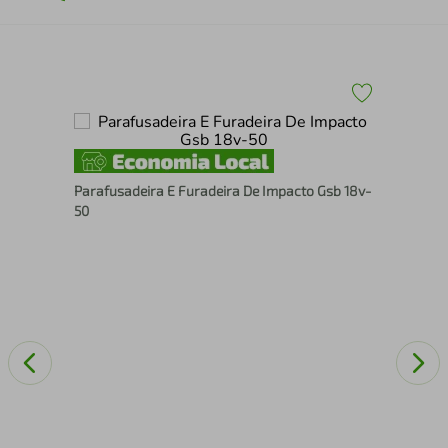
Aço
Par
Parafusadeira E Furadeira De Impacto Gsb 18v-
Lít
50