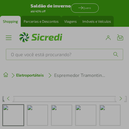
Saldão de inverno
Quero
até 40% off
Shopping
Parcerias e Descontos
Viagens
Imóveis e Veículos
O que você está procurando?
Produtos mais buscados
Espremedor Tramontina by Breville Express em Alumínio Fundido 127 V
Eletroportáteis
tenis
1
º
cafeteira
2
º
perfume
3
º