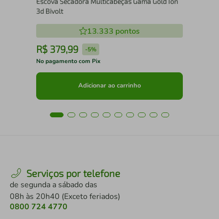
Escova Secadora Multicabeças Gama Gold Ion
3d Bivolt
13.333
pontos
R$
379
,
99
R
-
5%
No pagamento com Pix
No 
Adicionar ao carrinho
Serviços por telefone
de segunda a sábado das
08h às 20h40 (Exceto feriados)
0800 724 4770