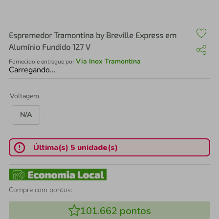
air fryer
4
º
iphone
5
º
Espremedor Tramontina by Breville Express em
Alumínio Fundido 127 V
Via Inox Tramontina
Fornecido e entregue por
Carregando…
Voltagem
N/A
Última(s) 5 unidade(s)
Compre com pontos:
101.662
pontos