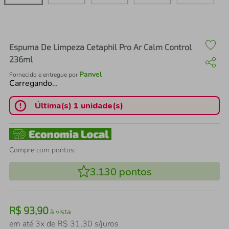
air fryer
4
º
iphone
5
º
Espuma De Limpeza Cetaphil Pro Ar Calm Control
236ml
Panvel
Fornecido e entregue por
Carregando…
Última(s) 1 unidade(s)
Compre com pontos:
3.130
pontos
R$
93
,
90
à vista
em até
3
x de
R$
31
,
30
s/juros