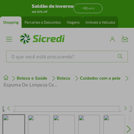
Saldão de inverno
Quero
até 40% off
Shopping
Parcerias e Descontos
Viagens
Imóveis e Veículos
O que você está procurando?
Produtos mais buscados
Beleza e Saúde
Beleza
Cuidados com a pele
tenis
1
º
Espuma De Limpeza Cetaphil Pro Ar Calm Control 236ml
cafeteira
2
º
perfume
3
º