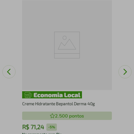
Mou
Glo
Creme Hidratante Bepantol Derma 40g
2.500
pontos
R$
71
,
24
R
-
5%