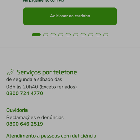
No pagamento com Pix
No 
Adicionar ao carrinho
Serviços por telefone
de segunda a sábado das
08h às 20h40 (Exceto feriados)
0800 724 4770
Ouvidoria
Reclamações e denúncias
0800 646 2519
Atendimento a pessoas com deficiência