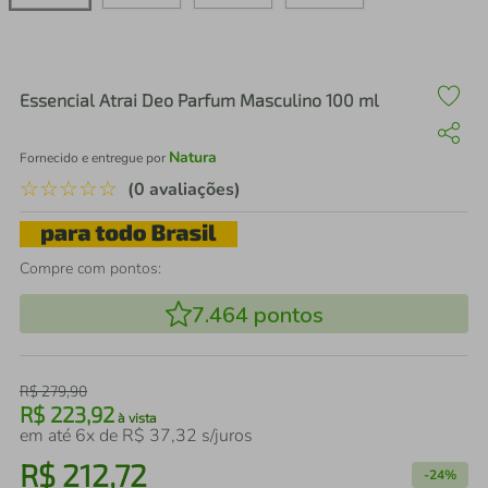
air fryer
4
º
iphone
5
º
Essencial Atrai Deo Parfum Masculino 100 ml
Natura
Fornecido e entregue por
☆
☆
☆
☆
☆
(0 avaliações)
Compre com pontos:
7.464
pontos
R$
279
,
90
R$
223
,
92
à vista
em até
6
x de
R$
37
,
32
s/juros
R$
212
,
72
-
24%