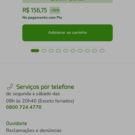
R$
156
,
75
R
-
25%
No pagamento com Pix
No 
Adicionar ao carrinho
Serviços por telefone
de segunda a sábado das
08h às 20h40 (Exceto feriados)
0800 724 4770
Ouvidoria
Reclamações e denúncias