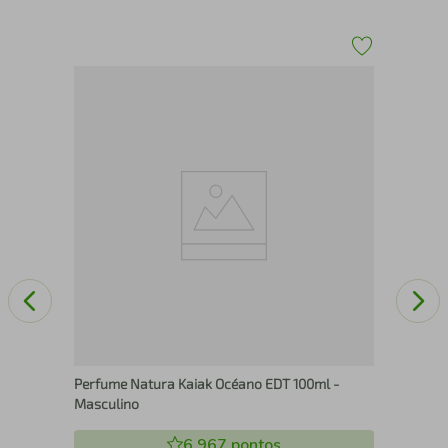
Per
Wom
Perfume Natura Kaiak Océano EDT 100ml -
Masculino
6.967
pontos