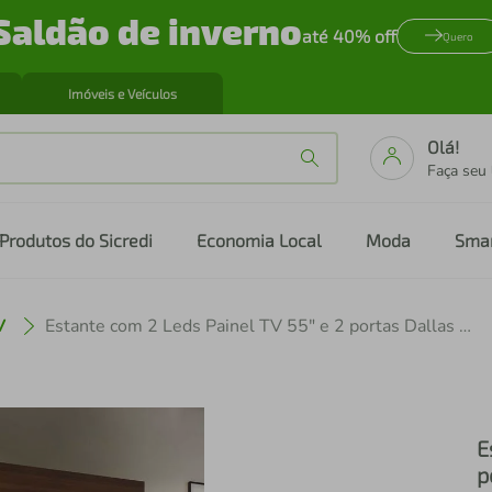
Saldão de inverno
até 40% off
Quero
Imóveis e Veículos
Olá!
Faça seu
Produtos do Sicredi
Economia Local
Moda
Sma
V
Estante com 2 Leds Painel TV 55" e 2 portas Dallas Multimóveis Madeirado/Preto
E
p