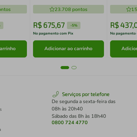
 MB 1056
Amêndoa/Mármore Branco
Amêndoa/M
ntos
23.708
pontos
15
R$
675
,
67
R$
437
,
%
-
5%
No pagamento com Pix
No pagamento 
arrinho
Adicionar ao carrinho
Adicio
Serviços por telefone
De segunda a sexta-feira das
08h às 20h40
s
Sábado das 8h às 18h40
0800 724 4770
a