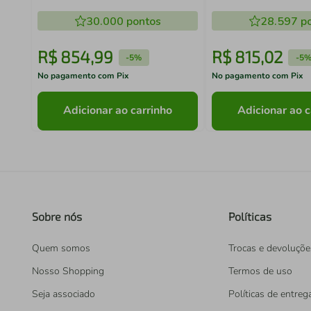
Rustic/Crema Vik Madesa
MDP Mel Off White
30.000
pontos
28.597
po
R$
854
,
99
R$
815
,
02
-
5%
-
5
No pagamento com Pix
No pagamento com Pix
Adicionar ao carrinho
Adicionar ao c
Sobre nós
Políticas
Quem somos
Trocas e devoluçõe
Nosso Shopping
Termos de uso
Seja associado
Políticas de entreg