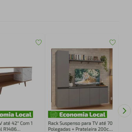
Rack
até 
FG33
 até 42'' Com 1
Rack Suspenso para TV até 70
al R1486
Polegadas + Prateleira 200cm