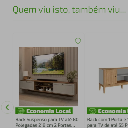
Quem viu isto, também viu...
2
Rack Suspenso para TV até 80
Rack com 1 Porta e 
Polegadas 218 cm 2 Portas
para TV de até 55 