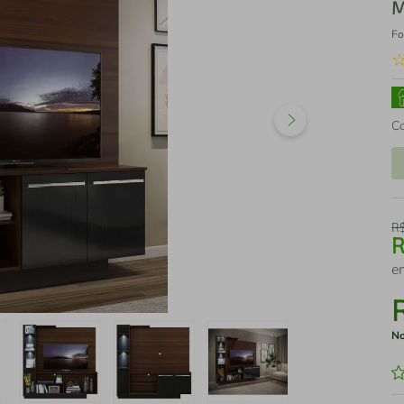
M
Fo
C
R
e
No