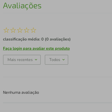
Avaliações
☆
☆
☆
☆
☆
classificação média: 0
(0 avaliações)
Faça login para avaliar este produto
Mais recentes
Todos
Nenhuma avaliação