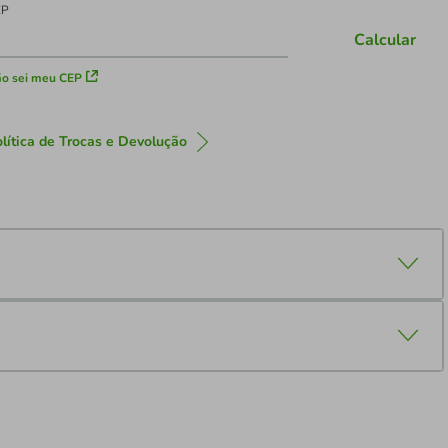
EP
Calcular
o sei meu CEP
lítica de Trocas e Devolução