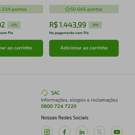
ármore Branco
Cinza Nice Madesa 01
.334
pontos
50.666
pontos
02
R$
1
.
443
,
99
R$
-
5%
-
8%
com Pix
No pagamento com Pix
No pa
nar ao carrinho
Adicionar ao carrinho
SAC
Informações, elogios e reclamações
0800 724 7220
Nossas Redes Sociais