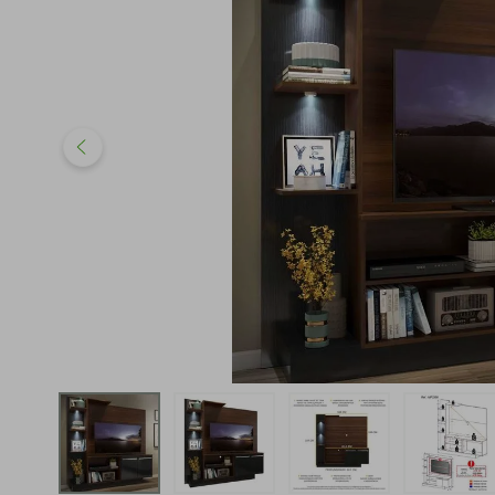
iphone
5
º