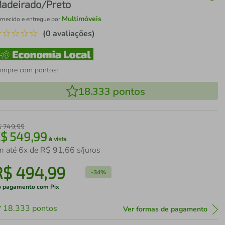
adeirado/Preto
Multimóveis
rnecido e entregue por
☆
☆
☆
☆
☆
(0 avaliações)
ompre com pontos:
18.333
pontos
$
749
,
99
R$
549
,
99
à vista
m até
6
x de
R$
91
,
66
s/juros
R$
494
,
99
-
34%
 pagamento com Pix
18.333
pontos
Ver formas de pagamento