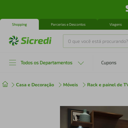
Shopping
Parcerias e Descontos
Viagens
O que você está procurando?
Produtos mais buscados
Todos os Departamentos
Cupons
tenis
1
º
Casa e Decoração
Móveis
Rack e painel de T
cafeteira
2
º
perfume
3
º
air fryer
4
º