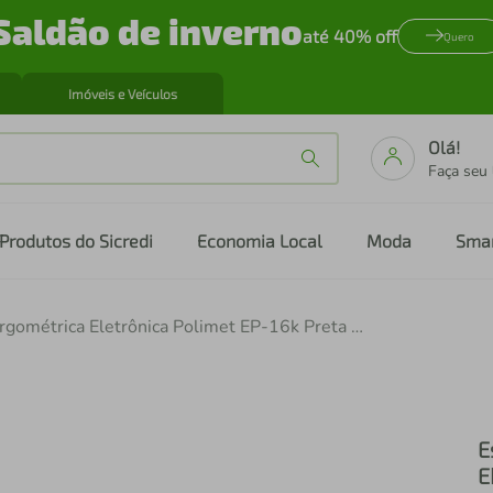
Saldão de inverno
até 40% off
Quero
Imóveis e Veículos
Olá!
Faça seu
Produtos do Sicredi
Economia Local
Moda
Sma
Esteira Ergométrica Eletrônica Polimet EP-16k Preta – Bivolt
E
E