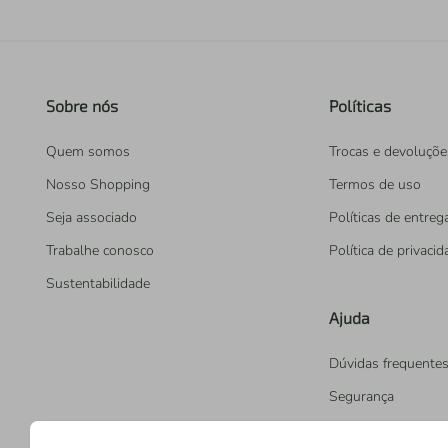
Sobre nós
Políticas
Quem somos
Trocas e devoluçõe
Nosso Shopping
Termos de uso
Seja associado
Políticas de entreg
Trabalhe conosco
Política de privaci
Sustentabilidade
Ajuda
Dúvidas frequente
Segurança