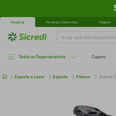
Shopping
Parcerias e Descontos
Viagens
O que você está procurando?
Produtos mais buscados
Todos os Departamentos
Cupons
tenis
1
º
Esporte e Lazer
Esporte
Fitness
cafeteira
2
º
perfume
3
º
air fryer
4
º