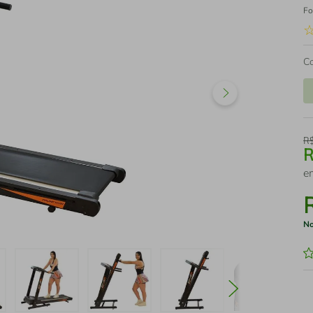
Fo
C
R
e
No