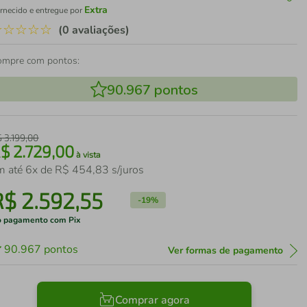
Extra
rnecido e entregue por
☆
☆
☆
☆
☆
(0 avaliações)
ompre com pontos:
90.967
pontos
$
3
.
199
,
00
R$
2
.
729
,
00
à vista
m até
6
x de
R$
454
,
83
s/juros
R$
2
.
592
,
55
-
19%
 pagamento com Pix
90.967
pontos
Ver formas de pagamento
Comprar agora