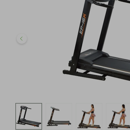
iphone
5
º