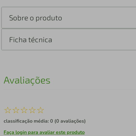
Sobre o produto
Ficha técnica
Avaliações
☆
☆
☆
☆
☆
classificação média: 0
(0 avaliações)
Faça login para avaliar este produto