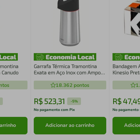
amontina
Garrafa Térmica Tramontina
Bandagem Ad
m Canudo
Exata em Aço Inox com Ampola
Kinesio Pre
de Aço 1,4 L
ntos
18.362
pontos
1
R$
523
,
31
R$
47
,
4
-
5%
No pagamento com Pix
No pagamento 
arrinho
Adicionar ao carrinho
Adicio