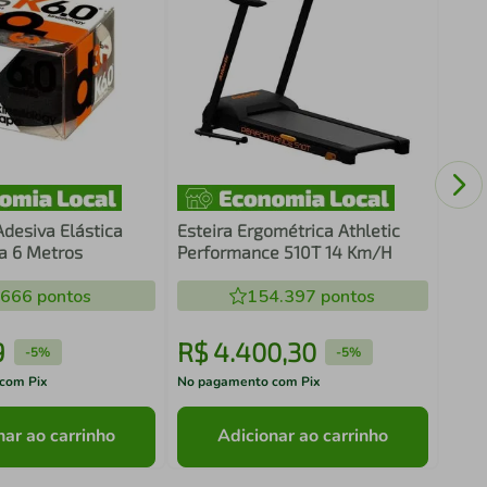
Cord
de G
esiva Elástica
Esteira Ergométrica Athletic
ta 6 Metros
Performance 510T 14 Km/H
.666
pontos
154.397
pontos
9
R$
4
.
400
,
30
R$
-
5%
-
5%
com Pix
No pagamento com Pix
No pa
nar ao carrinho
Adicionar ao carrinho