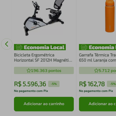
ica
Bicicleta Ergométrica
Garrafa Térmica Tr
Horizontal SF 2012H Magnética
650 ml Laranja co
Semi-Profissional
196.363
pontos
5.712
po
R$
5
.
596
,
36
R$
162
,
78
-
5%
-
5%
No pagamento com Pix
No pagamento com Pix
Adicionar ao carrinho
Adicionar ao c