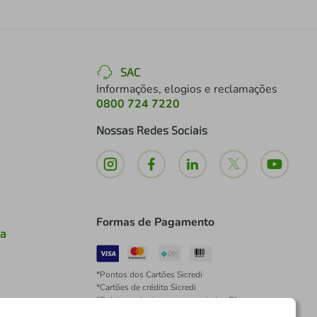
SAC
Informações, elogios e reclamações
0800 724 7220
Nossas Redes Sociais
Formas de Pagamento
ia
*Pontos dos Cartões Sicredi
*Cartões de crédito Sicredi
*Boleto exclusivo para associados PJ
*É vedada a cobrança de preço superior, valor ou