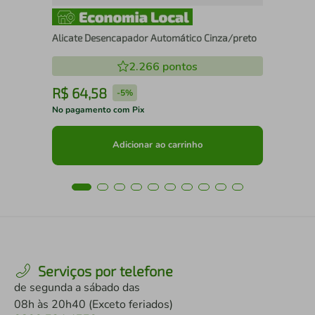
Alicate Desencapador Automático Cinza/preto
2.266
pontos
R$
64
,
58
R
-
5%
No pagamento com Pix
No 
Adicionar ao carrinho
Serviços por telefone
de segunda a sábado das
08h às 20h40 (Exceto feriados)