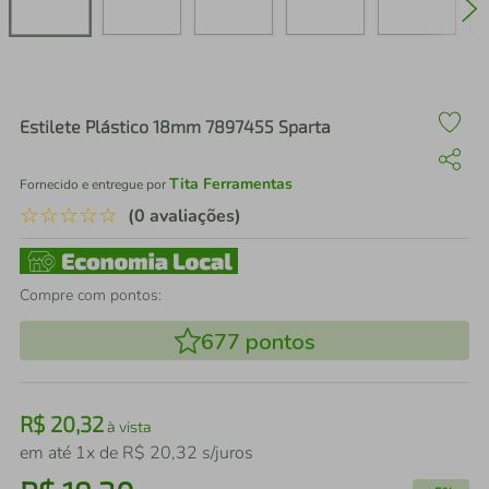
air fryer
4
º
iphone
5
º
Estilete Plástico 18mm 7897455 Sparta
Tita Ferramentas
Fornecido e entregue por
☆
☆
☆
☆
☆
(0 avaliações)
Compre com pontos:
677
pontos
R$
20
,
32
à vista
em até
1
x de
R$
20
,
32
s/juros