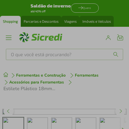
Saldão de inverno
Quero
até 40% off
Shopping
Parcerias e Descontos
Viagens
Imóveis e Veículos
O que você está procurando?
Produtos mais buscados
Ferramentas e Construção
Ferramentas
tenis
1
º
Acessórios para Ferramentas
Estilete Plástico 18mm 7897455 Sparta
cafeteira
2
º
perfume
3
º