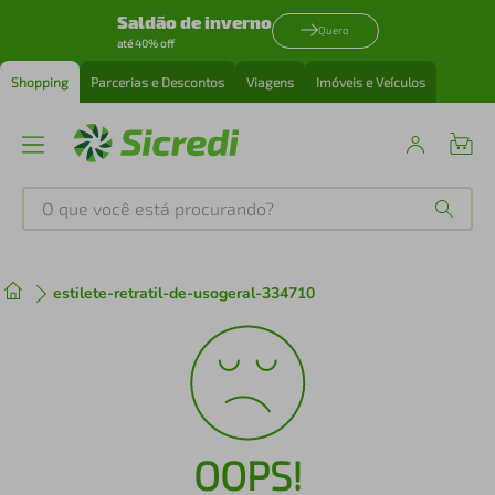
Saldão de inverno
Quero
até 40% off
Shopping
Parcerias e Descontos
Viagens
Imóveis e Veículos
O que você está procurando?
Produtos mais buscados
estilete-retratil-de-usogeral-334710
tenis
1
º
cafeteira
2
º
perfume
3
º
OOPS!