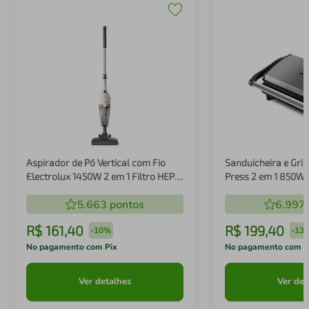
Aspirador de Pó Vertical com Fio
Sanduicheira e Gril
Electrolux 1450W 2 em 1 Filtro HEPA
Press 2 em 1 850W
Branco (STK14B)
5.663
pontos
6.997
R$
161
,
40
R$
199
,
40
-
10%
-
13
No pagamento com Pix
No pagamento com P
Ver detalhes
Ver det