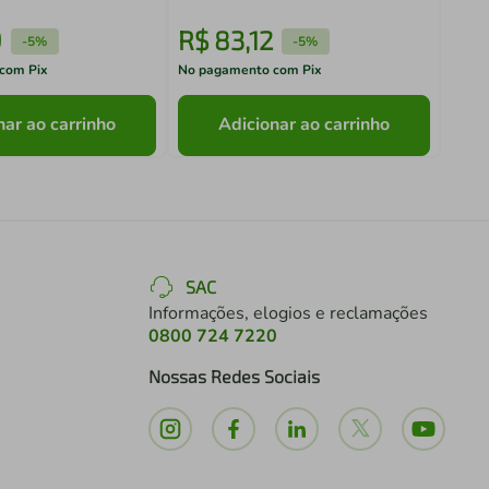
9
R$
83
,
12
R$
-
5%
-
5%
com Pix
No pagamento com Pix
No pa
nar ao carrinho
Adicionar ao carrinho
SAC
Informações, elogios e reclamações
0800 724 7220
Nossas Redes Sociais