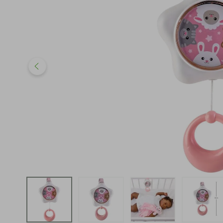
iphone
5
º