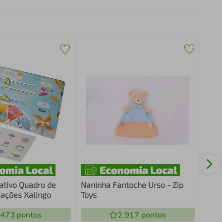
Queb
Copa
tivo Quadro de
Naninha Fantoche Urso - Zip
tações Xalingo
Toys
.473
pontos
2.917
pontos