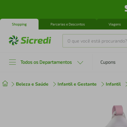
Shopping
Parcerias e Descontos
Viagens
O que você está procurando?
Produtos mais buscados
Todos os Departamentos
Cupons
tenis
1
º
Beleza e Saúde
Infantil e Gestante
Infantil
cafeteira
2
º
perfume
3
º
air fryer
4
º