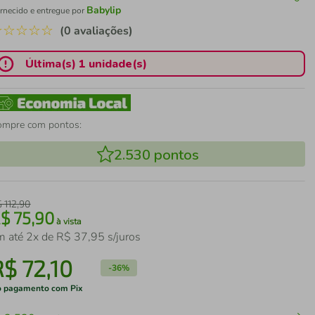
Babylip
rnecido e entregue por
☆
☆
☆
☆
☆
(0 avaliações)
Última(s) 1 unidade(s)
ompre com pontos:
2.530
pontos
$
112
,
90
R$
75
,
90
à vista
m até
2
x de
R$
37
,
95
s/juros
R$
72
,
10
-
36%
 pagamento com Pix