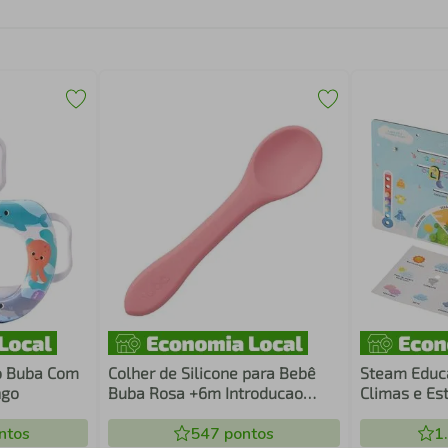
o Buba Com
Colher de Silicone para Bebê
Steam Educa
ngo
Buba Rosa +6m Introducao
Climas e Es
Alimentar Flexível
ntos
547
pontos
1