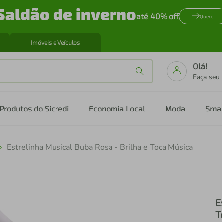
Saldão de inverno
até 40% off
Quero
Imóveis e Veículos
Olá!
Faça seu
Produtos do Sicredi
Economia Local
Moda
Sma
Estrelinha Musical Buba Rosa - Brilha e Toca Música
E
T