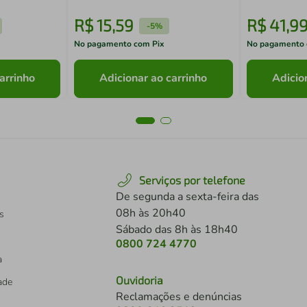
R$
15
,
59
R$
41
,
9
-
5%
No pagamento com Pix
No pagamento 
arrinho
Adicionar ao carrinho
Adicio
Serviços por telefone
De segunda a sexta-feira das
08h às 20h40
s
Sábado das 8h às 18h40
0800 724 4770
a
Ouvidoria
dade
Reclamações e denúncias