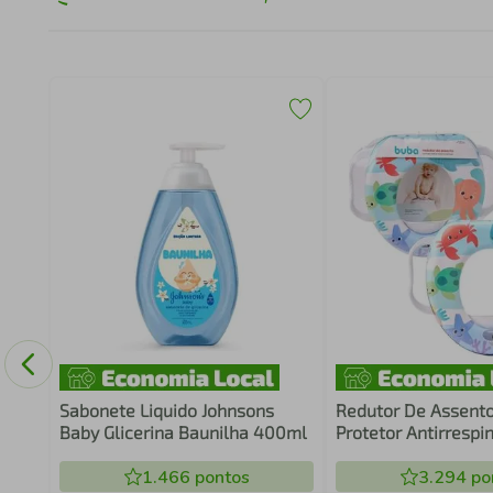
are
s
Sabonete Liquido Johnsons
Redutor De Assent
Baby Glicerina Baunilha 400ml
Protetor Antirrespi
1.466
pontos
3.294
po