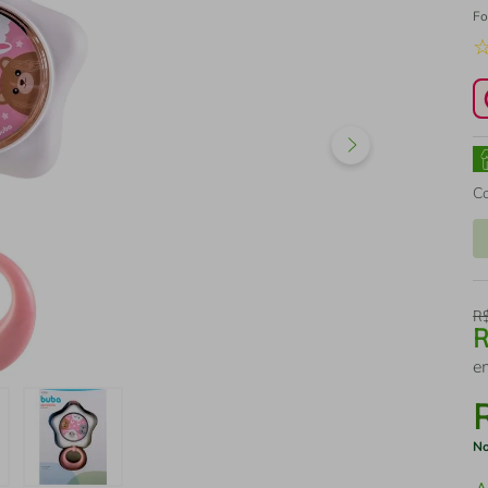
Fo
C
R
e
No