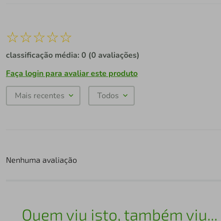
☆
☆
☆
☆
☆
classificação média: 0
(0 avaliações)
Faça login para avaliar este produto
Mais recentes
Todos
Nenhuma avaliação
Quem viu isto, também viu...