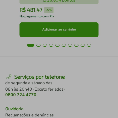
16.894
pontos
R$
481
,
47
R
-
5%
No pagamento com Pix
No 
Adicionar ao carrinho
Serviços por telefone
de segunda a sábado das
08h às 20h40 (Exceto feriados)
0800 724 4770
Ouvidoria
Reclamações e denúncias