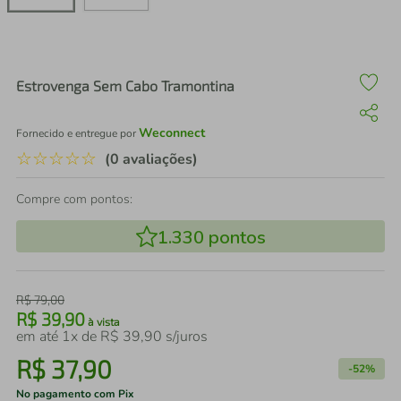
air fryer
4
º
iphone
5
º
Estrovenga Sem Cabo Tramontina
Weconnect
Fornecido e entregue por
☆
☆
☆
☆
☆
(0 avaliações)
Compre com pontos:
1.330
pontos
R$
79
,
00
R$
39
,
90
à vista
em até
1
x de
R$
39
,
90
s/juros
R$
37
,
90
-
52%
No pagamento com Pix