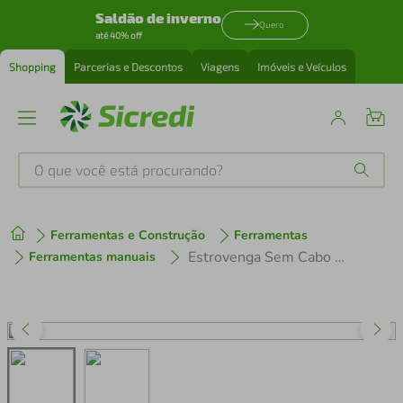
Saldão de inverno
Quero
até 40% off
Shopping
Parcerias e Descontos
Viagens
Imóveis e Veículos
O que você está procurando?
Produtos mais buscados
Ferramentas e Construção
Ferramentas
tenis
1
º
Estrovenga Sem Cabo Tramontina
Ferramentas manuais
cafeteira
2
º
perfume
3
º