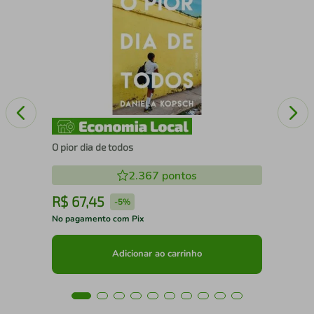
A h
O pior dia de todos
2.367
pontos
R$
67
,
45
R
-
5%
No pagamento com Pix
No 
Adicionar ao carrinho