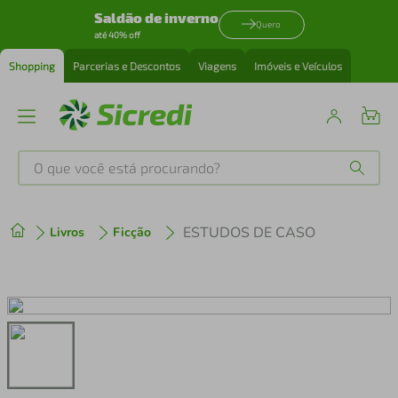
Saldão de inverno
Quero
até 40% off
Shopping
Parcerias e Descontos
Viagens
Imóveis e Veículos
O que você está procurando?
Produtos mais buscados
ESTUDOS DE CASO
Livros
Ficção
tenis
1
º
cafeteira
2
º
perfume
3
º