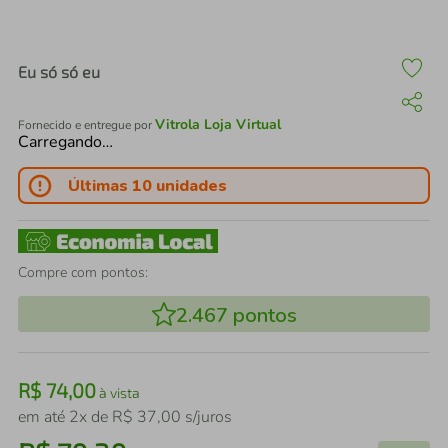
air fryer
4
º
iphone
5
º
Eu só só eu
Vitrola Loja Virtual
Fornecido e entregue por
Carregando…
Últimas 10 unidades
Compre com pontos:
2.467
pontos
R$
74
,
00
à vista
em até
2
x de
R$
37
,
00
s/juros