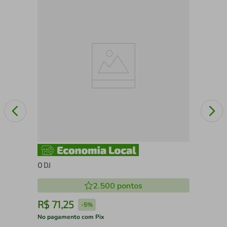
O f
O DJ
2.500
pontos
R$
71
,
25
R
-
5%
No pagamento com Pix
No 