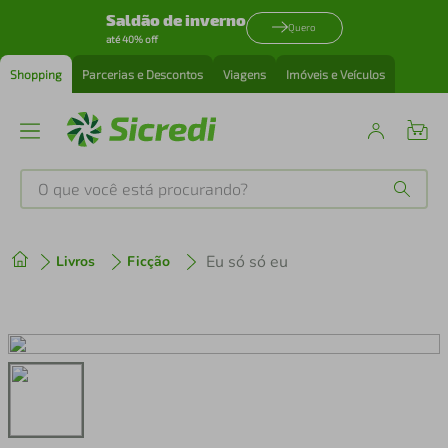
Saldão de inverno
Quero
até 40% off
Shopping
Parcerias e Descontos
Viagens
Imóveis e Veículos
O que você está procurando?
Produtos mais buscados
Eu só só eu
Livros
Ficção
tenis
1
º
cafeteira
2
º
perfume
3
º