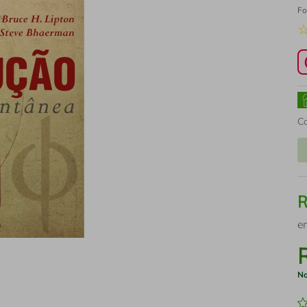
Fo
C
e
No