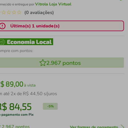
Vitrola Loja Virtual
rnecido e entregue por
☆
☆
☆
☆
☆
(0 avaliações)
Última(s) 1 unidade(s)
ompre com pontos:
2.967
pontos
R$
89
,
00
à vista
m até
2
x de
R$
44
,
50
s/juros
R$
84
,
55
-
5%
 pagamento com Pix
2.967
pontos
Ver formas de pagamento