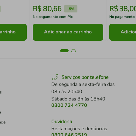
R$
80
,
66
R$
38
,
0
-
5%
No pagamento com Pix
No pagamento 
arrinho
Adicionar ao carrinho
Adicio
Serviços por telefone
De segunda a sexta-feira das
08h às 20h40
s
Sábado das 8h às 18h40
0800 724 4770
a
Ouvidoria
dade
Reclamações e denúncias
0800 646 2519