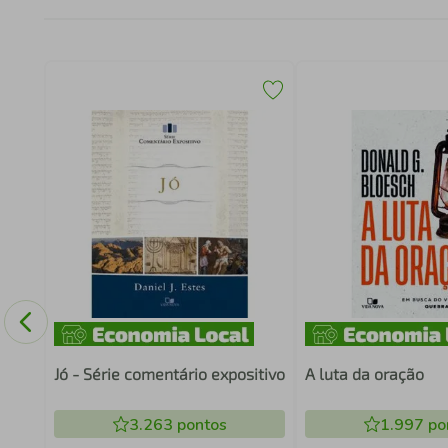
IDA
Jó - Série comentário expositivo
A luta da oração
3.263
pontos
1.997
po