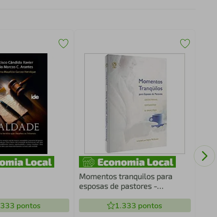
YOG
Momentos tranquilos para
esposas de pastores -
Escrituras, reflexões & orações
.333
pontos
1.333
pontos