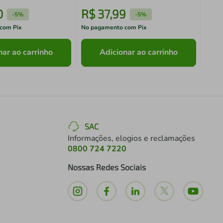
0
R$
37
,
99
R$
-
5%
-
5%
com Pix
No pagamento com Pix
No pa
nar ao carrinho
Adicionar ao carrinho
SAC
Informações, elogios e reclamações
0800 724 7220
Nossas Redes Sociais