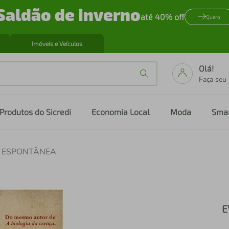
Saldão de inverno
até 40% off
Quero
Imóveis e Veículos
Olá!
Faça seu
Produtos do Sicredi
Economia Local
Moda
Sma
 ESPONTÂNEA
E