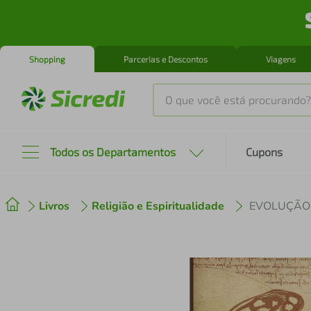
Shopping
Parcerias e Descontos
Viagens
O que você está procurando?
Produtos mais buscados
Todos os Departamentos
Cupons
tenis
1
º
Livros
Religião e Espiritualidade
EVOLUÇÃO
cafeteira
2
º
perfume
3
º
air fryer
4
º