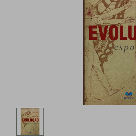
iphone
5
º