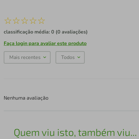
☆
☆
☆
☆
☆
classificação média: 0
(0 avaliações)
Faça login para avaliar este produto
Mais recentes
Todos
Nenhuma avaliação
Quem viu isto, também viu...