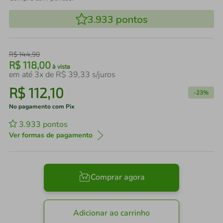
3.933
pontos
R$
144
,
90
R$
118
,
00
à vista
em até
3
x de
R$
39
,
33
s/juros
R$
112
,
10
-
23%
No pagamento com Pix
3.933
pontos
Ver formas de pagamento
Comprar agora
Adicionar ao carrinho