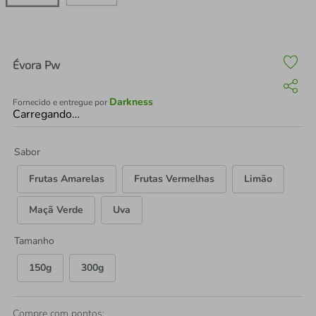
air fryer
4
º
iphone
5
º
Évora Pw
Darkness
Fornecido e entregue por
Carregando…
Sabor
Frutas Amarelas
Frutas Vermelhas
Limão
Maçã Verde
Uva
Tamanho
150g
300g
Compre com pontos: