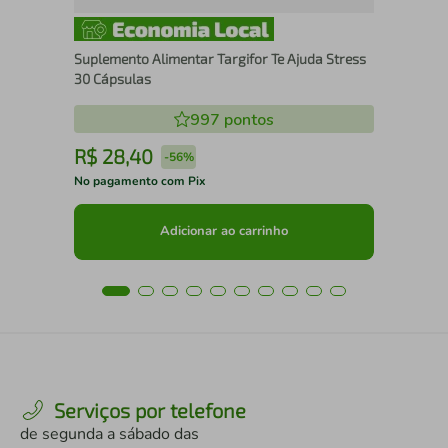
Suplemento Alimentar Targifor Te Ajuda Stress
30 Cápsulas
997
pontos
R$
28
,
40
R
-
56%
No pagamento com Pix
No 
Adicionar ao carrinho
Serviços por telefone
de segunda a sábado das