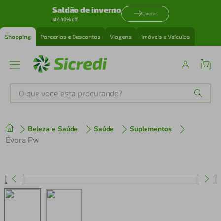
Saldão de inverno
Quero
até 40% off
Shopping
Parcerias e Descontos
Viagens
Imóveis e Veículos
O que você está procurando?
Produtos mais buscados
Beleza e Saúde
Saúde
Suplementos
tenis
1
º
Évora Pw
cafeteira
2
º
perfume
3
º