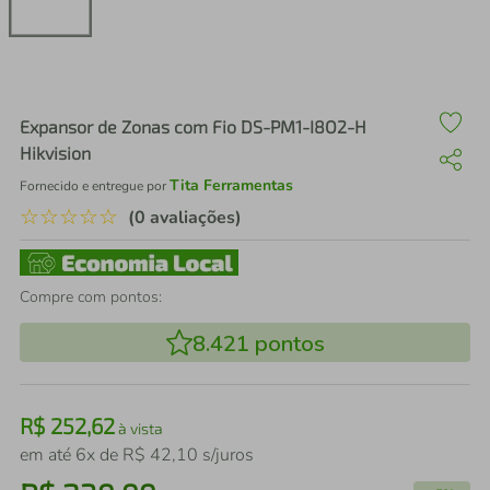
air fryer
4
º
iphone
5
º
Expansor de Zonas com Fio DS-PM1-I8O2-H
Hikvision
Tita Ferramentas
Fornecido e entregue por
☆
☆
☆
☆
☆
(0 avaliações)
Compre com pontos:
8.421
pontos
R$
252
,
62
à vista
em até
6
x de
R$
42
,
10
s/juros