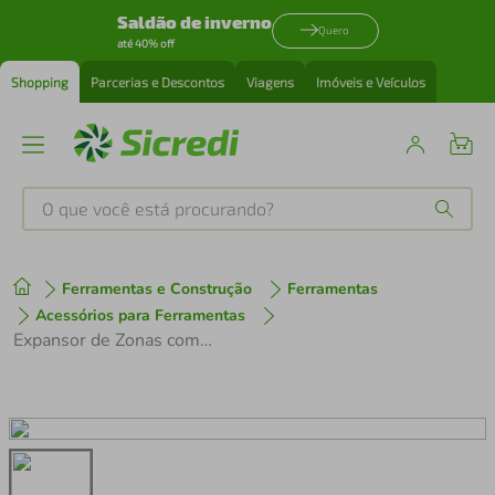
Saldão de inverno
Quero
até 40% off
Shopping
Parcerias e Descontos
Viagens
Imóveis e Veículos
O que você está procurando?
Produtos mais buscados
Ferramentas e Construção
Ferramentas
tenis
1
º
Acessórios para Ferramentas
Expansor de Zonas com Fio DS-PM1-I8O2-H Hikvision
cafeteira
2
º
perfume
3
º