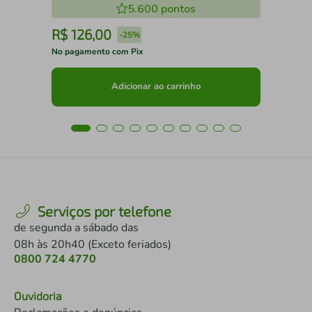
5.600
pontos
R$
126
,
00
R
-
25%
No pagamento com Pix
No 
Adicionar ao carrinho
Serviços por telefone
de segunda a sábado das
08h às 20h40 (Exceto feriados)
0800 724 4770
Ouvidoria