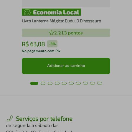
Livro Lanterna Mágica: Dudu, O Dinossauro
2.213
pontos
R$
63
,
08
R
-
5%
No pagamento com Pix
No 
Adicionar ao carrinho
Serviços por telefone
de segunda a sábado das