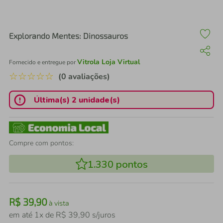
air fryer
4
º
iphone
5
º
Explorando Mentes: Dinossauros
Vitrola Loja Virtual
Fornecido e entregue por
☆
☆
☆
☆
☆
(0 avaliações)
Última(s) 2 unidade(s)
Compre com pontos:
1.330
pontos
R$
39
,
90
à vista
em até
1
x de
R$
39
,
90
s/juros