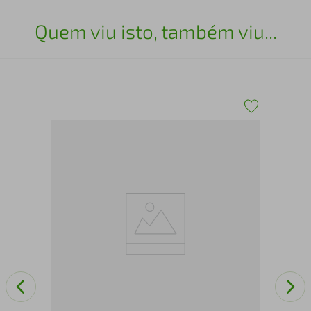
Quem viu isto, também viu...
H -
Liv