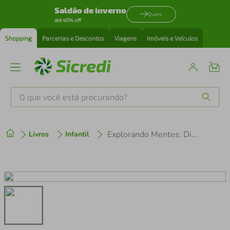
Saldão de inverno
Quero
até 40% off
Shopping
Parcerias e Descontos
Viagens
Imóveis e Veículos
O que você está procurando?
Produtos mais buscados
Explorando Mentes: Dinossauros
Livros
Infantil
tenis
1
º
cafeteira
2
º
perfume
3
º