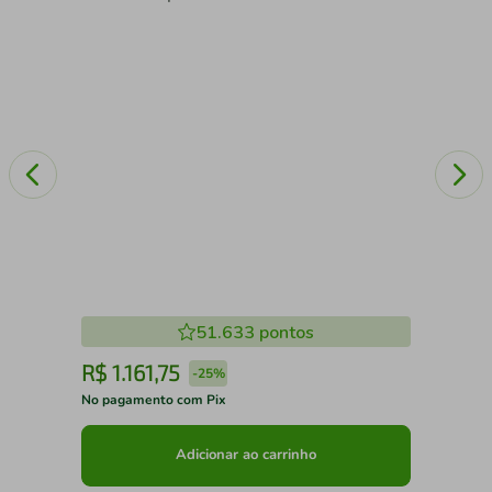
51.633
pontos
R$
1
.
161
,
75
R
-
25%
No pagamento com Pix
No 
Adicionar ao carrinho