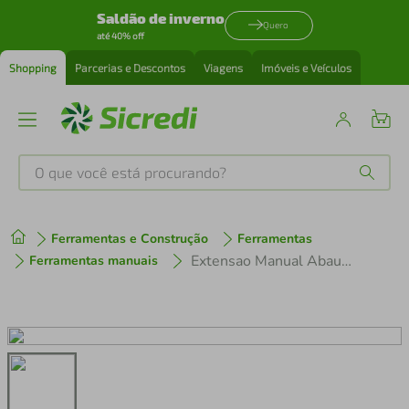
Saldão de inverno
Quero
até 40% off
Shopping
Parcerias e Descontos
Viagens
Imóveis e Veículos
O que você está procurando?
Produtos mais buscados
Ferramentas e Construção
Ferramentas
tenis
1
º
Extensao Manual Abaul 3 Peças Corneta
Ferramentas manuais
cafeteira
2
º
perfume
3
º