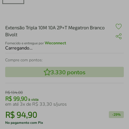
air fryer
4
º
iphone
5
º
Extensão Tripla 10M 10A 2P+T Megatron Branco
Bivolt
Weconnect
Fornecido e entregue por
Carregando…
Compre com pontos:
3.330
pontos
R$
134
,
00
R$
99
,
90
à vista
em até
3
x de
R$
33
,
30
s/juros
R$
94
,
90
-
29%
No pagamento com Pix