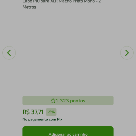
Cabo P10 para XLR Macho Preto Mono - 2
Metros
1.323
pontos
R$
37
,
71
R
-
5%
No pagamento com Pix
No 
Adicionar ao carrinho