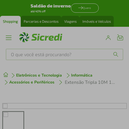
Saldão de inverno
Quero
até 40% off
Shopping
Parcerias e Descontos
Viagens
Imóveis e Veículos
O que você está procurando?
Produtos mais buscados
Eletrônicos e Tecnologia
Informática
tenis
1
º
Extensão Tripla 10M 10A 2P+T Megatron Branco Bivolt
Acessórios e Periféricos
cafeteira
2
º
perfume
3
º