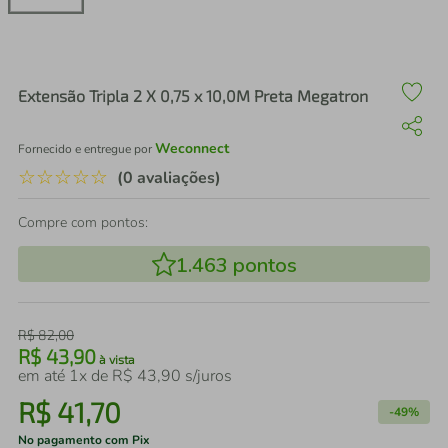
air fryer
4
º
iphone
5
º
Extensão Tripla 2 X 0,75 x 10,0M Preta Megatron
Weconnect
Fornecido e entregue por
☆
☆
☆
☆
☆
(0 avaliações)
Compre com pontos:
1.463
pontos
R$
82
,
00
R$
43
,
90
à vista
em até
1
x de
R$
43
,
90
s/juros
R$
41
,
70
-
49%
No pagamento com Pix