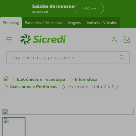
Saldão de inverno
Quero
até 40% off
Shopping
Parcerias e Descontos
Viagens
Imóveis e Veículos
O que você está procurando?
Produtos mais buscados
Eletrônicos e Tecnologia
Informática
tenis
1
º
Extensão Tripla 2 X 0,75 x 10,0M Preta Megatron
Acessórios e Periféricos
cafeteira
2
º
perfume
3
º