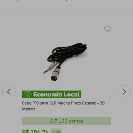
50
Cab
45 
Cabo P10 para XLR Macho Preto Estereo - 20
Metros
7.166
pontos
R$
204
,
24
R
-
5%