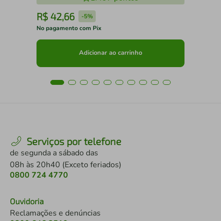
R$
42
,
66
R
-
5%
No pagamento com Pix
No 
Adicionar ao carrinho
Serviços por telefone
de segunda a sábado das
08h às 20h40 (Exceto feriados)
0800 724 4770
Ouvidoria
Reclamações e denúncias