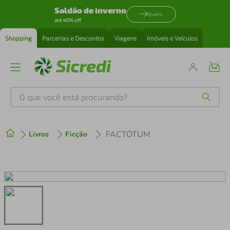
Saldão de inverno
Quero
até 40% off
Shopping
Parcerias e Descontos
Viagens
Imóveis e Veículos
O que você está procurando?
Produtos mais buscados
FACTÓTUM
Livros
Ficção
tenis
1
º
cafeteira
2
º
perfume
3
º