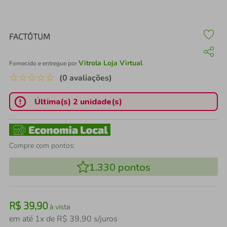
air fryer
4
º
iphone
5
º
FACTÓTUM
Vitrola Loja Virtual
Fornecido e entregue por
☆
☆
☆
☆
☆
(0 avaliações)
Última(s) 2 unidade(s)
Compre com pontos:
1.330
pontos
R$
39
,
90
à vista
em até
1
x de
R$
39
,
90
s/juros