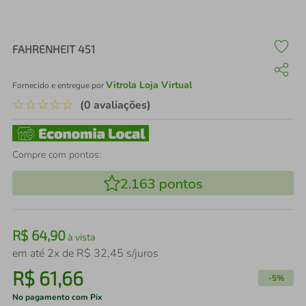
air fryer
4
º
iphone
5
º
FAHRENHEIT 451
Vitrola Loja Virtual
Fornecido e entregue por
☆
☆
☆
☆
☆
(0 avaliações)
Compre com pontos:
2.163
pontos
R$
64
,
90
à vista
em até
2
x de
R$
32
,
45
s/juros
R$
61
,
66
-
5%
No pagamento com Pix