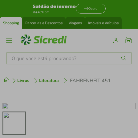
Saldão de inverno
Quero
até 40% off
Shopping
Parcerias e Descontos
Viagens
Imóveis e Veículos
O que você está procurando?
Produtos mais buscados
FAHRENHEIT 451
Livros
Literatura
tenis
1
º
cafeteira
2
º
perfume
3
º