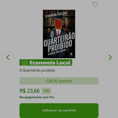
Liv
O Quarteirão proibido
830
pontos
R$
23
,
66
R
-
5%
No pagamento com Pix
No 
Adicionar ao carrinho