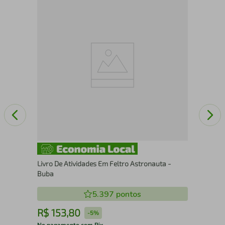
 A
Cla
gue
Livro De Atividades Em Feltro Astronauta -
Buba
5.397
pontos
R$
153
,
80
R
-
5%
No pagamento com Pix
No 