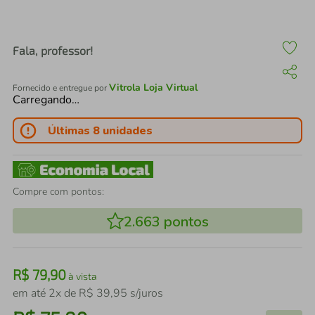
air fryer
4
º
iphone
5
º
Fala, professor!
Vitrola Loja Virtual
Fornecido e entregue por
Carregando…
Últimas 8 unidades
Compre com pontos:
2.663
pontos
R$
79
,
90
à vista
em até
2
x de
R$
39
,
95
s/juros