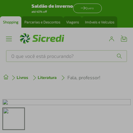
Saldão de inverno
Quero
até 40% off
Shopping
Parcerias e Descontos
Viagens
Imóveis e Veículos
O que você está procurando?
Produtos mais buscados
Fala, professor!
Livros
Literatura
tenis
1
º
cafeteira
2
º
perfume
3
º