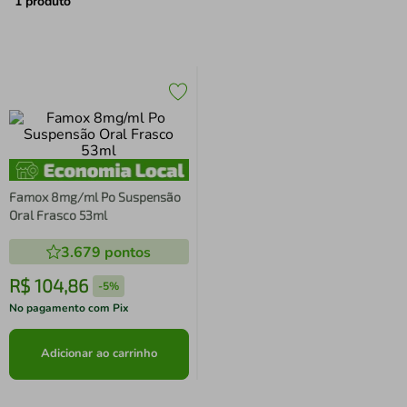
air fryer
4
º
1
produto
iphone
5
º
Famox 8mg/ml Po Suspensão
Oral Frasco 53ml
3.679
pontos
R$
104
,
86
-
5%
No pagamento com Pix
Adicionar ao carrinho