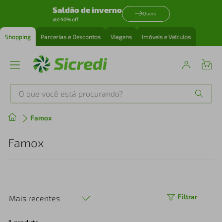
Saldão de inverno
Quero
até 40% off
Shopping
Parcerias e Descontos
Viagens
Imóveis e Veículos
O que você está procurando?
Produtos mais buscados
Famox
tenis
1
º
Famox
cafeteira
2
º
perfume
3
º
Filtrar
Mais recentes