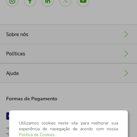
Sobre nós
+
Políticas
+
Ajuda
+
Formas de Pagamento
Utilizamos cookies neste site para melhorar sua
experiência de navegação de acordo com nossa
*Pontos dos Cartões Sicredi
*Cartões Sicredi
Política de Cookies
.