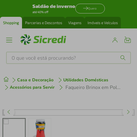
Saldão de inverno
Quero
até 40% off
Shopping
Parcerias e Descontos
Viagens
Imóveis e Veículos
O que você está procurando?
Produtos mais buscados
Casa e Decoração
Utilidades Domésticas
tenis
1
º
Faqueiro Brinox em Polipropileno e Aço Inox Itaparica Vermelho – 16 Peças
Acessórios para Servir
cafeteira
2
º
perfume
3
º