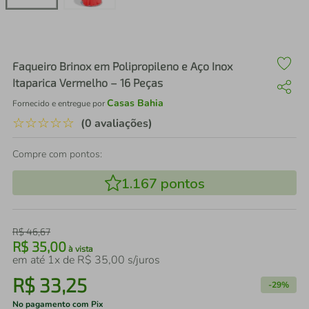
air fryer
4
º
iphone
5
º
Faqueiro Brinox em Polipropileno e Aço Inox
Itaparica Vermelho – 16 Peças
Casas Bahia
Fornecido e entregue por
☆
☆
☆
☆
☆
(0 avaliações)
Compre com pontos:
1.167
pontos
R$
46
,
67
R$
35
,
00
à vista
em até
1
x de
R$
35
,
00
s/juros
R$
33
,
25
-
29%
No pagamento com Pix