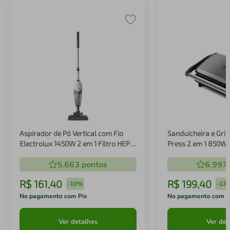
Aspirador de Pó Vertical com Fio
Sanduicheira e Gril
Electrolux 1450W 2 em 1 Filtro HEPA
Press 2 em 1 850W
Branco (STK14B)
5.663
pontos
6.997
R$
161
,
40
R$
199
,
40
-
10%
-
13
No pagamento com Pix
No pagamento com P
Ver detalhes
Ver det