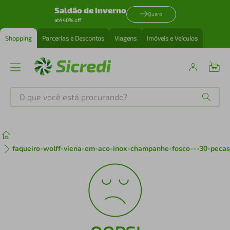
Saldão de inverno
Quero
até 40% off
Shopping
Parcerias e Descontos
Viagens
Imóveis e Veículos
O que você está procurando?
Produtos mais buscados
tenis
1
º
faqueiro-wolff-viena-em-aco-inox-champanhe-fosco---30-peca
cafeteira
2
º
perfume
3
º