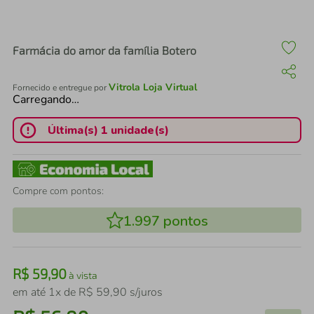
air fryer
4
º
iphone
5
º
Farmácia do amor da família Botero
Vitrola Loja Virtual
Fornecido e entregue por
Carregando…
Última(s) 1 unidade(s)
Compre com pontos:
1.997
pontos
R$
59
,
90
à vista
em até
1
x de
R$
59
,
90
s/juros