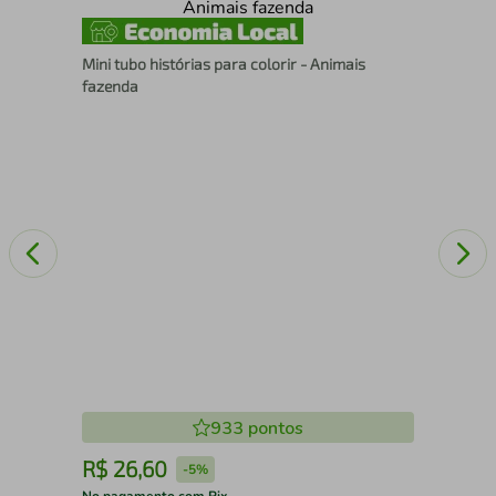
Que
Mini tubo histórias para colorir - Animais
fazenda
933
pontos
R$
26
,
60
R
-
5%
No pagamento com Pix
No 