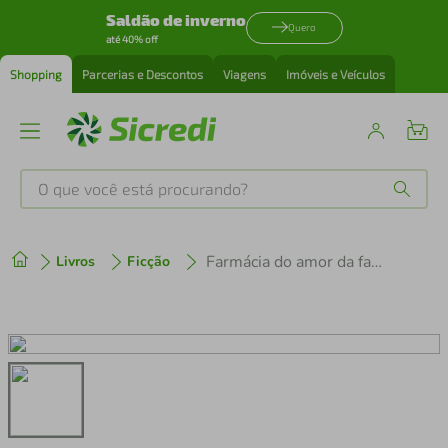
Saldão de inverno
Quero
até 40% off
Shopping
Parcerias e Descontos
Viagens
Imóveis e Veículos
O que você está procurando?
Produtos mais buscados
Farmácia do amor da família Botero
Livros
Ficção
tenis
1
º
cafeteira
2
º
perfume
3
º