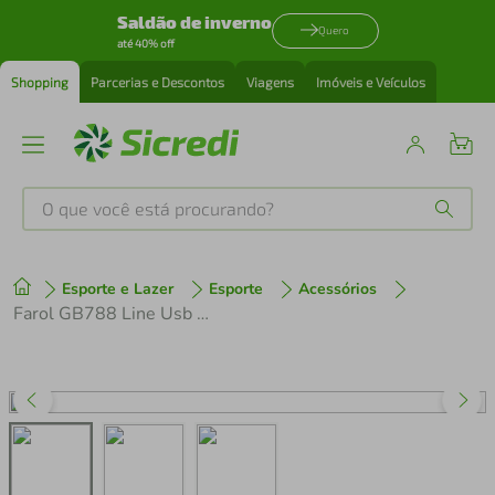
Saldão de inverno
Quero
até 40% off
Shopping
Parcerias e Descontos
Viagens
Imóveis e Veículos
O que você está procurando?
Produtos mais buscados
Esporte e Lazer
Esporte
Acessórios
tenis
1
º
Farol GB788 Line Usb Alumínio 1 Led 400 Lumens Bateria Lateral Advertencia
cafeteira
2
º
perfume
3
º