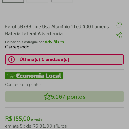
air fryer
4
º
iphone
5
º
Farol GB788 Line Usb Alumínio 1 Led 400 Lumens
Bateria Lateral Advertencia
Arly Bikes
Fornecido e entregue por
Carregando…
Última(s) 1 unidade(s)
Compre com pontos:
5.167
pontos
R$
155
,
00
à vista
em até
5
x de
R$
31
,
00
s/juros