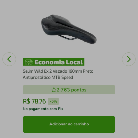
Bol
Selim Wild Ex 2 Vazado 160mm Preto
Antiprostático MTB Speed
2.763
pontos
R$
78
,
76
R
-
5%
No pagamento com Pix
No 
Adicionar ao carrinho