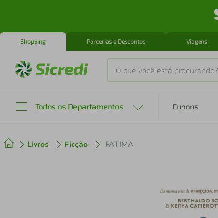
Shopping
Parcerias e Descontos
Viagens
O que você está procurando?
Produtos mais buscados
Todos os Departamentos
Cupons
tenis
1
º
Livros
Ficção
FATIMA
cafeteira
2
º
perfume
3
º
air fryer
4
º