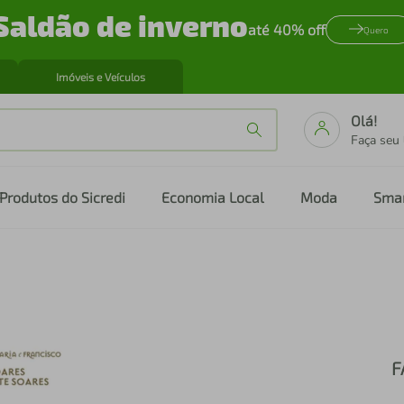
Saldão de inverno
até 40% off
Quero
Imóveis e Veículos
Olá!
Faça seu
Produtos do Sicredi
Economia Local
Moda
Sma
F