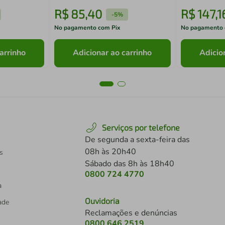
R$
85
,
40
R$
147
,
1
-
5%
No pagamento com Pix
No pagamento 
arrinho
Adicionar ao carrinho
Adicio
Serviços por telefone
De segunda a sexta-feira das
08h às 20h40
s
Sábado das 8h às 18h40
0800 724 4770
a
Ouvidoria
dade
Reclamações e denúncias
0800 646 2519