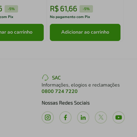
6
R$
61
,
66
R$
-
5%
-
5%
com Pix
No pagamento com Pix
No pa
nar ao carrinho
Adicionar ao carrinho
SAC
Informações, elogios e reclamações
0800 724 7220
Nossas Redes Sociais