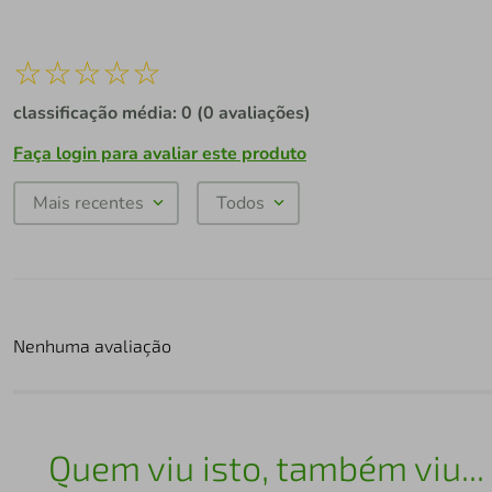
☆
☆
☆
☆
☆
classificação média: 0
(0 avaliações)
Faça login para avaliar este produto
Mais recentes
Todos
Nenhuma avaliação
Quem viu isto, também viu...