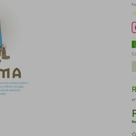
Fo
C
e
No