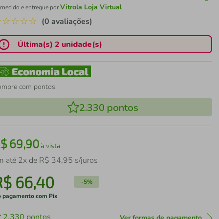
Vitrola Loja Virtual
rnecido e entregue por
☆
☆
☆
☆
☆
(0 avaliações)
Última(s) 2 unidade(s)
ompre com pontos:
2.330
pontos
R$
69
,
90
à vista
m até
2
x de
R$
34
,
95
s/juros
R$
66
,
40
-
5%
 pagamento com Pix
2.330
pontos
Ver formas de pagamento