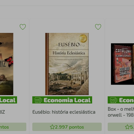
Box - o mel
IZ
Eusébio: história eclesiástica
orwell - 198
bichos; ho
ntos
2.997
pontos
catalunha e
5