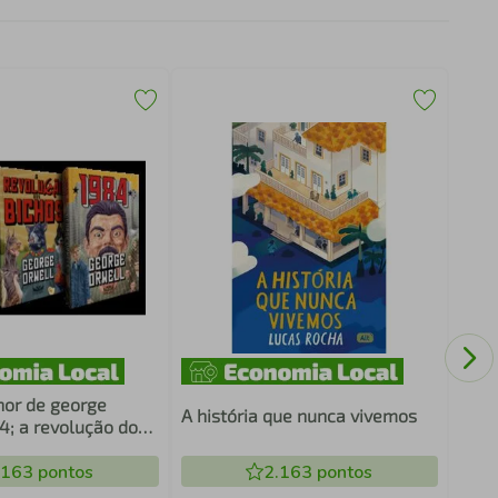
ÚTER
TUD
hor de george
A história que nunca vivemos
4; a revolução dos
menagem à
 guerra espanhola
.163
pontos
2.163
pontos