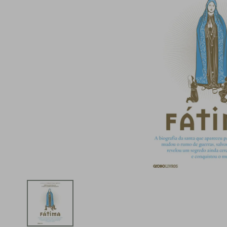
iphone
5
º