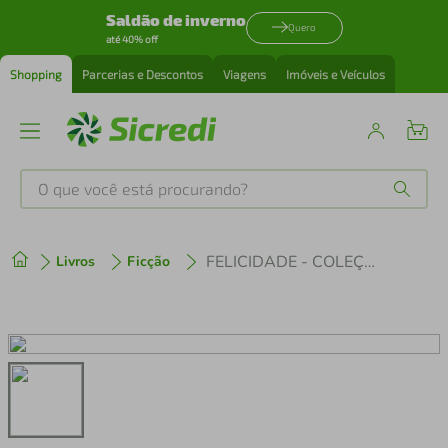
Saldão de inverno
Quero
até 40% off
Shopping
Parcerias e Descontos
Viagens
Imóveis e Veículos
O que você está procurando?
Produtos mais buscados
FELICIDADE - COLEÇÃO INTELIGÊNCIA EMOCIONAL
Livros
Ficção
tenis
1
º
cafeteira
2
º
perfume
3
º