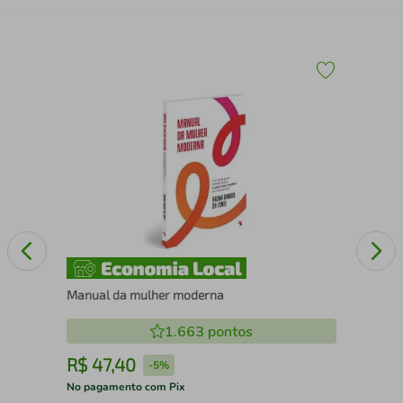
Sim
Manual da mulher moderna
1.663
pontos
R$
47
,
40
R
-
5%
No pagamento com Pix
No 