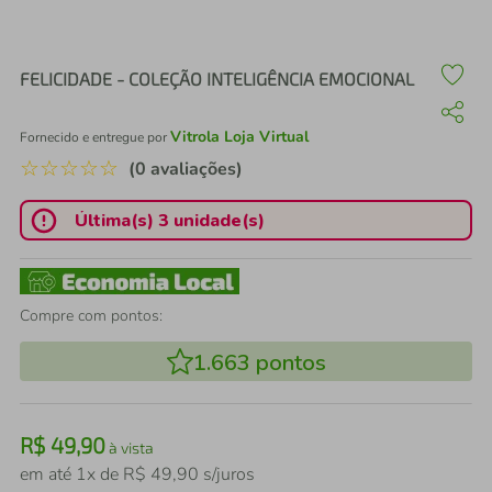
air fryer
4
º
iphone
5
º
FELICIDADE - COLEÇÃO INTELIGÊNCIA EMOCIONAL
Vitrola Loja Virtual
Fornecido e entregue por
☆
☆
☆
☆
☆
(0 avaliações)
Última(s) 3 unidade(s)
Compre com pontos:
1.663
pontos
R$
49
,
90
à vista
em até
1
x de
R$
49
,
90
s/juros