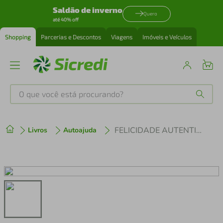
Saldão de inverno
Quero
até 40% off
Shopping
Parcerias e Descontos
Viagens
Imóveis e Veículos
O que você está procurando?
Produtos mais buscados
FELICIDADE AUTENTICA - USE A PSICOLOGIA POSITIVA PARA ALCANÇAR TODO SEU POTENCIAL
Livros
Autoajuda
tenis
1
º
cafeteira
2
º
perfume
3
º