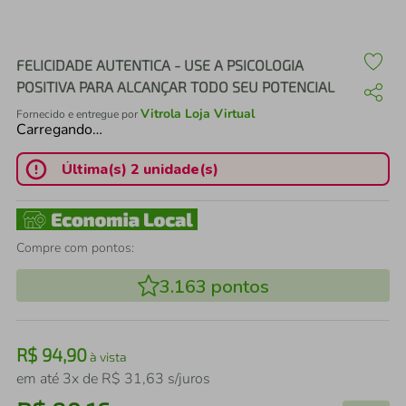
air fryer
4
º
iphone
5
º
FELICIDADE AUTENTICA - USE A PSICOLOGIA
POSITIVA PARA ALCANÇAR TODO SEU POTENCIAL
Vitrola Loja Virtual
Fornecido e entregue por
Carregando…
Última(s) 2 unidade(s)
Compre com pontos:
3.163
pontos
R$
94
,
90
à vista
em até
3
x de
R$
31
,
63
s/juros