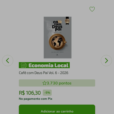
A
A e
Café com Deus Pai Vol. 6 - 2026
3.730
pontos
R$
106
,
30
R
-
5%
No pagamento com Pix
No 
Adicionar ao carrinho