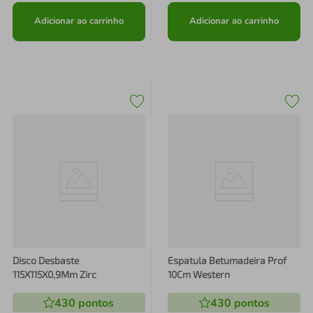
Adicionar ao carrinho
Adicionar ao carrinho
Disco Desbaste
Espatula Betumadeira Prof
115X115X0,9Mm Zirc
10Cm Western
430
pontos
430
pontos