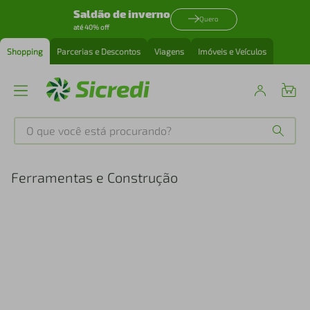
Saldão de inverno
Quero
até 40% off
Shopping
Parcerias e Descontos
Viagens
Imóveis e Veículos
O que você está procurando?
Produtos mais buscados
Ferramentas e Construção
tenis
1
º
cafeteira
2
º
perfume
3
º