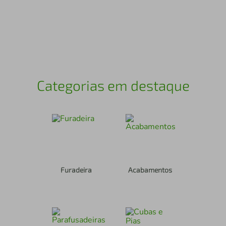
air fryer
4
º
iphone
5
º
Categorias em destaque
Furadeira
Acabamentos