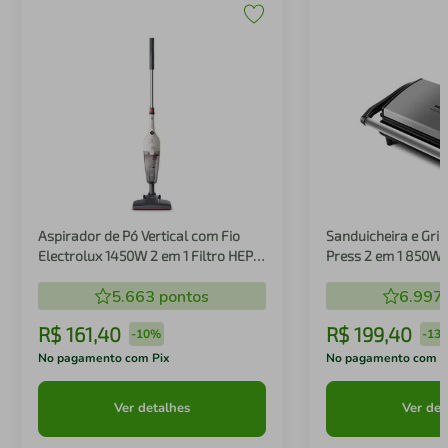
Aspirador de Pó Vertical com Fio
Sanduicheira e Gril
Electrolux 1450W 2 em 1 Filtro HEPA
Press 2 em 1 850W
Branco (STK14B)
5.663
pontos
6.997
R$
161
,
40
R$
199
,
40
-
10%
-
13
No pagamento com Pix
No pagamento com P
Ver detalhes
Ver det