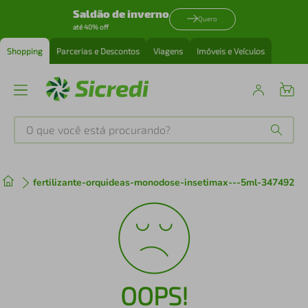
Saldão de inverno
Quero
até 40% off
Shopping
Parcerias e Descontos
Viagens
Imóveis e Veículos
O que você está procurando?
Produtos mais buscados
fertilizante-orquideas-monodose-insetimax---5ml-347492
tenis
1
º
cafeteira
2
º
perfume
3
º
OOPS!