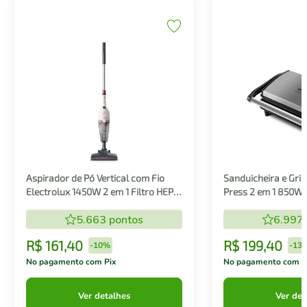
Aspirador de Pó Vertical com Fio
Sanduicheira e Gril
Electrolux 1450W 2 em 1 Filtro HEPA
Press 2 em 1 850W
Branco (STK14B)
5.663
pontos
6.997
R$
161
,
40
R$
199
,
40
-
10%
-
13
No pagamento com Pix
No pagamento com P
Ver detalhes
Ver det