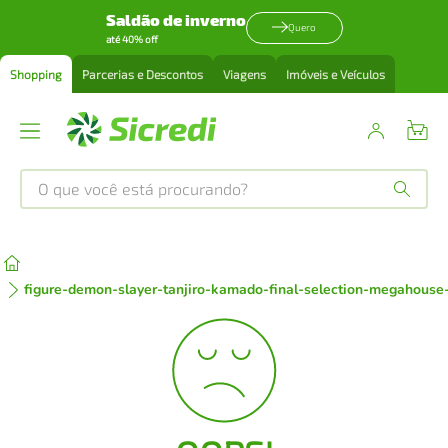
Saldão de inverno
Quero
até 40% off
Shopping
Parcerias e Descontos
Viagens
Imóveis e Veículos
O que você está procurando?
Produtos mais buscados
tenis
1
º
figure-demon-slayer-tanjiro-kamado-final-selection-megahous
cafeteira
2
º
perfume
3
º