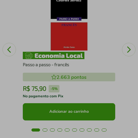
IE
DIG
CR
Passo a passo - francês
2.663
pontos
R$
75
,
90
R
-
5%
No pagamento com Pix
No 
Adicionar ao carrinho