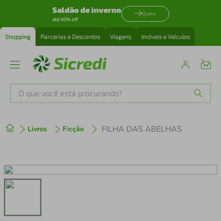
Saldão de inverno
Quero
até 40% off
Shopping
Parcerias e Descontos
Viagens
Imóveis e Veículos
O que você está procurando?
Produtos mais buscados
FILHA DAS ABELHAS
Livros
Ficção
tenis
1
º
cafeteira
2
º
perfume
3
º