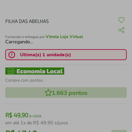
air fryer
4
º
iphone
5
º
FILHA DAS ABELHAS
Vitrola Loja Virtual
Fornecido e entregue por
Carregando…
Última(s) 1 unidade(s)
Compre com pontos:
1.663
pontos
R$
49
,
90
à vista
em até
1
x de
R$
49
,
90
s/juros