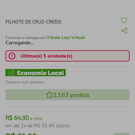
air fryer
4
º
iphone
5
º
FILHOTE DE CRUZ-CREDO
Vitrola Loja Virtual
Fornecido e entregue por
Carregando…
Última(s) 5 unidade(s)
Compre com pontos:
2.163
pontos
R$
64
,
90
à vista
em até
2
x de
R$
32
,
45
s/juros