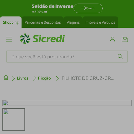
Saldão de inverno
Quero
até 40% off
Shopping
Parcerias e Descontos
Viagens
Imóveis e Veículos
O que você está procurando?
Produtos mais buscados
FILHOTE DE CRUZ-CREDO
Livros
Ficção
tenis
1
º
cafeteira
2
º
perfume
3
º