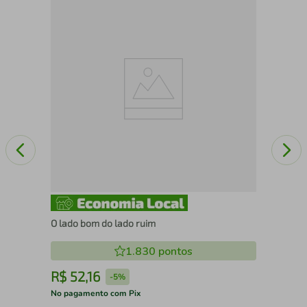
Com
Str
O lado bom do lado ruim
1.830
pontos
R$
52
,
16
R
-
5%
No pagamento com Pix
No 