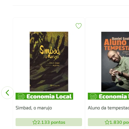
Simbad, o marujo
Aluno da tempesta
2.133
pontos
1.830
po