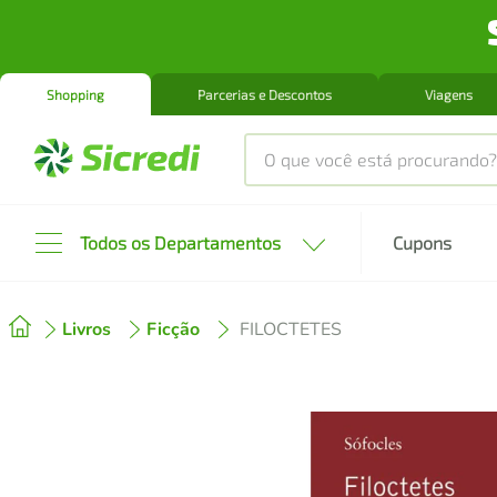
Shopping
Parcerias e Descontos
Viagens
O que você está procurando?
Produtos mais buscados
Todos os Departamentos
Cupons
tenis
1
º
Livros
Ficção
FILOCTETES
cafeteira
2
º
perfume
3
º
air fryer
4
º