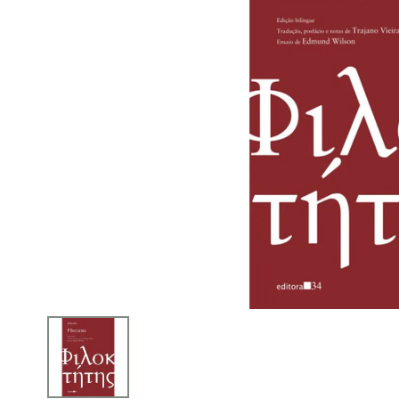
iphone
5
º