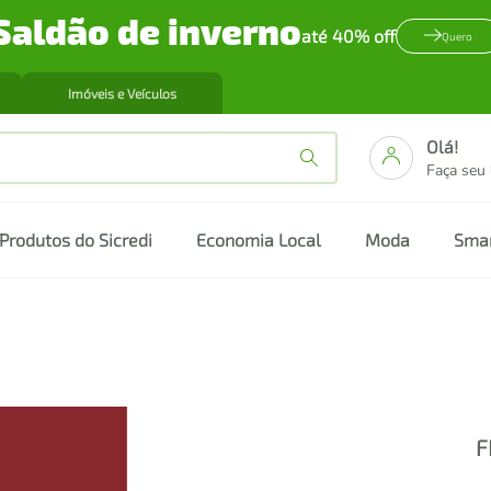
Saldão de inverno
até 40% off
Quero
Imóveis e Veículos
Olá!
Faça seu
Produtos do Sicredi
Economia Local
Moda
Sma
F