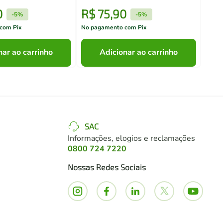
0
R$
75
,
90
R$
-
5%
-
5%
com Pix
No pagamento com Pix
No pa
nar ao carrinho
Adicionar ao carrinho
SAC
Informações, elogios e reclamações
0800 724 7220
Nossas Redes Sociais