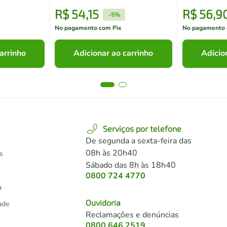
R$
54
,
15
R$
56
,
9
-
5%
No pagamento com Pix
No pagamento 
arrinho
Adicionar ao carrinho
Adicio
Serviços por telefone
De segunda a sexta-feira das
08h às 20h40
s
Sábado das 8h às 18h40
0800 724 4770
a
Ouvidoria
dade
Reclamações e denúncias
0800 646 2519