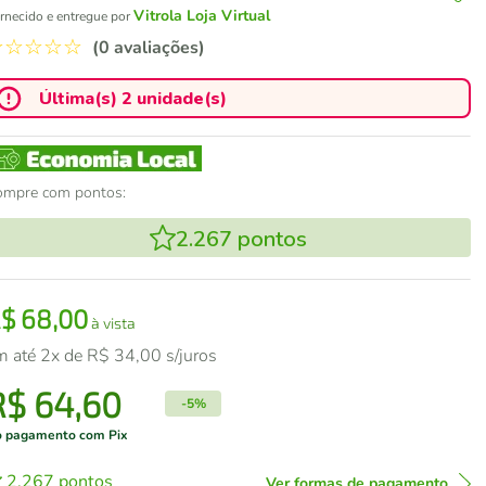
Vitrola Loja Virtual
rnecido e entregue por
☆
☆
☆
☆
☆
(0 avaliações)
Última(s) 2 unidade(s)
ompre com pontos:
2.267
pontos
R$
68
,
00
à vista
m até
2
x de
R$
34
,
00
s/juros
R$
64
,
60
-
5%
 pagamento com Pix
2.267
pontos
Ver formas de pagamento