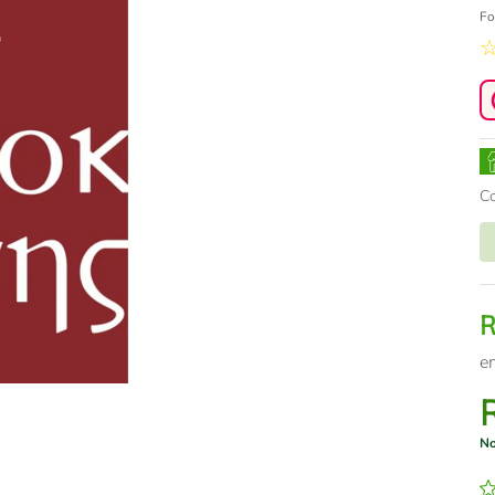
Fo
C
e
No