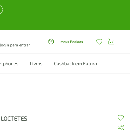
Meus Pedidos
login
para entrar
rtphones
Livros
Cashback em Fatura
ILOCTETES