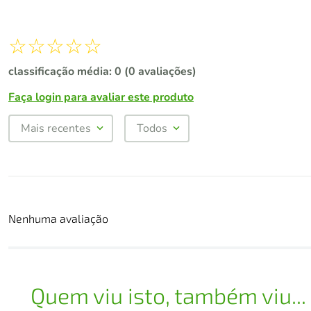
☆
☆
☆
☆
☆
classificação média: 0
(0 avaliações)
Faça login para avaliar este produto
Mais recentes
Todos
Nenhuma avaliação
Quem viu isto, também viu...