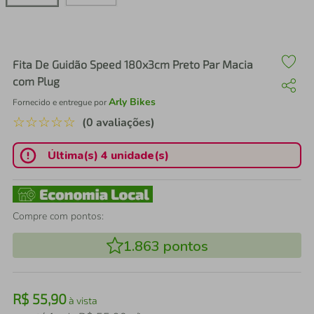
air fryer
4
º
iphone
5
º
Fita De Guidão Speed 180x3cm Preto Par Macia
com Plug
Arly Bikes
Fornecido e entregue por
☆
☆
☆
☆
☆
(0 avaliações)
Última(s) 4 unidade(s)
Compre com pontos:
1.863
pontos
R$
55
,
90
à vista