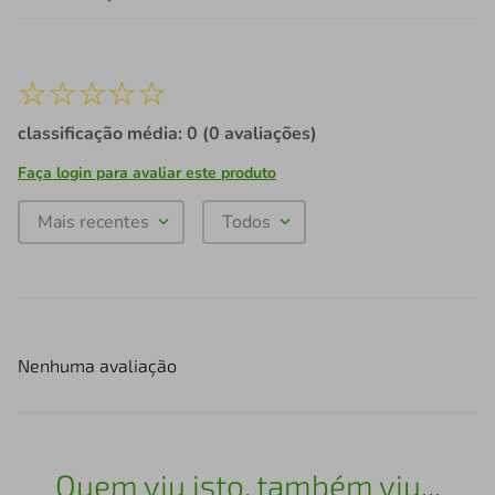
☆
☆
☆
☆
☆
classificação média: 0
(0 avaliações)
Faça login para avaliar este produto
Mais recentes
Todos
Nenhuma avaliação
Quem viu isto, também viu...