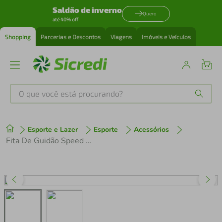
Saldão de inverno
Quero
até 40% off
Shopping
Parcerias e Descontos
Viagens
Imóveis e Veículos
O que você está procurando?
Produtos mais buscados
Esporte e Lazer
Esporte
Acessórios
tenis
1
º
Fita De Guidão Speed 180x3cm Preto Par Macia com Plug
cafeteira
2
º
perfume
3
º