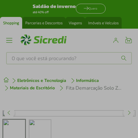
Saldão de inverno
Quero
até 40% off
Shopping
Parcerias e Descontos
Viagens
Imóveis e Veículos
O que você está procurando?
Produtos mais buscados
Eletrônicos e Tecnologia
Informática
tenis
1
º
Fita Demarcação Solo Zebrada 48mm x 30m VINIK
Materiais de Escritório
cafeteira
2
º
perfume
3
º