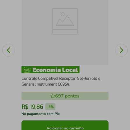
02
Controle Compatível Receptor Net-Jerrold e
General Instrument C0954
697
pontos
R$
19
,
86
R
-
5%
No pagamento com Pix
No 
Adicionar ao carrinho