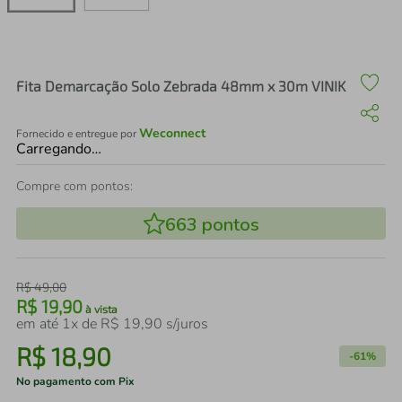
air fryer
4
º
iphone
5
º
Fita Demarcação Solo Zebrada 48mm x 30m VINIK
Weconnect
Fornecido e entregue por
Carregando…
Compre com pontos:
663
pontos
R$
49
,
00
R$
19
,
90
à vista
em até
1
x de
R$
19
,
90
s/juros
R$
18
,
90
-
61%
No pagamento com Pix