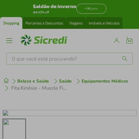
Saldão de inverno
Quero
até 40% off
Shopping
Parcerias e Descontos
Viagens
Imóveis e Veículos
O que você está procurando?
Produtos mais buscados
Beleza e Saúde
Saúde
Equipamentos Médicos
tenis
1
º
Fita Kinésio - Muscle Fix 5x500cm Rolo Azul Multi Saúde - HC042 HC042
cafeteira
2
º
perfume
3
º