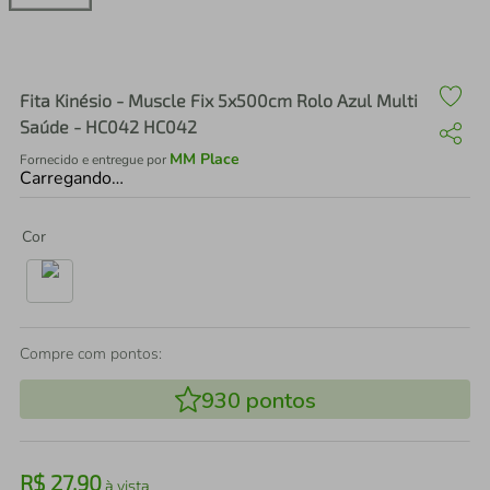
air fryer
4
º
iphone
5
º
Fita Kinésio - Muscle Fix 5x500cm Rolo Azul Multi
Saúde - HC042 HC042
MM Place
Fornecido e entregue por
Carregando…
Cor
Compre com pontos:
930
pontos
R$
27
,
90
à vista