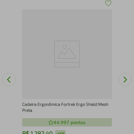
Apa
G-T
Cadeira Ergonômica Fortrek Ergo Shield Mesh
Preta
44.997
pontos
R$
1
.
282
,
40
R
-
44%