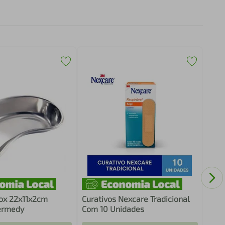
Agul
25x
ox 22x11x2cm
Curativos Nexcare Tradicional
ermedy
Com 10 Unidades