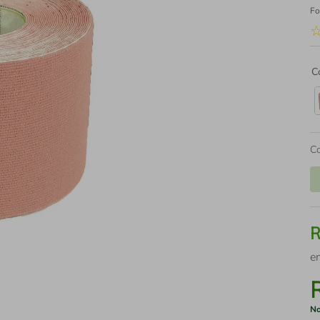
Fo
C
C
e
No