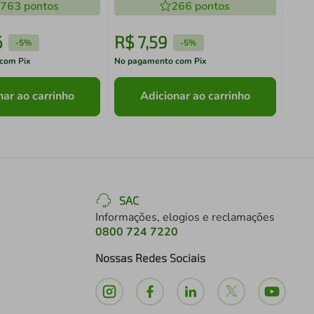
.763
pontos
266
pontos
6
R$
7
,
59
R$
-
5%
-
5%
com Pix
No pagamento com Pix
No pa
nar ao carrinho
Adicionar ao carrinho
SAC
Informações, elogios e reclamações
0800 724 7220
Nossas Redes Sociais