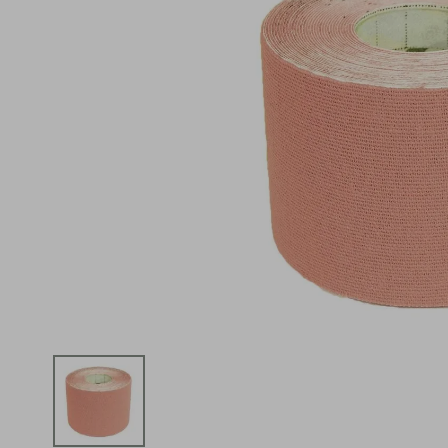
iphone
5
º