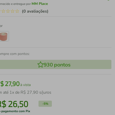
MM Place
rnecido e entregue por
☆
☆
☆
☆
☆
(0 avaliações)
or
ompre com pontos:
930
pontos
R$
27
,
90
à vista
m até
1
x de
R$
27
,
90
s/juros
R$
26
,
50
-
5%
 pagamento com Pix