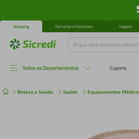
Shopping
Parcerias e Descontos
Viagens
O que você está procurando?
Produtos mais buscados
Todos os Departamentos
Cupons
tenis
1
º
Beleza e Saúde
Saúde
Equipamentos Médico
cafeteira
2
º
perfume
3
º
air fryer
4
º