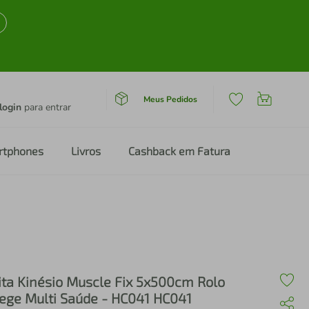
Meus Pedidos
login
para entrar
rtphones
Livros
Cashback em Fatura
ita Kinésio Muscle Fix 5x500cm Rolo
ege Multi Saúde - HC041 HC041