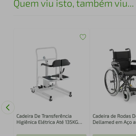
Quem viu isto, também viu...
Cadeira De Transferência
Cadeira de Rodas D
Higiênica Elétrica Até 135KG
Dellamed em Aço a
D80 Dellamed 6956
D400 T44 5590