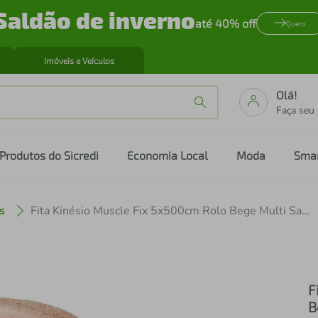
Saldão de inverno
até 40% off
Quero
Imóveis e Veículos
Olá!
Faça seu
Produtos do Sicredi
Economia Local
Moda
Sma
s
Fita Kinésio Muscle Fix 5x500cm Rolo Bege Multi Saúde - HC041 HC041
F
B