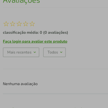
☆
☆
☆
☆
☆
classificação média: 0
(0 avaliações)
Faça login para avaliar este produto
Mais recentes
Todos
Nenhuma avaliação