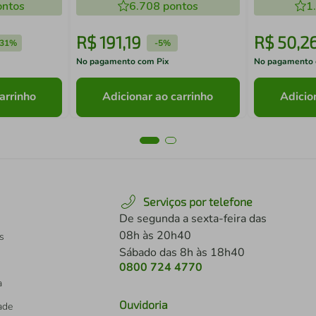
ntos
6.708
pontos
1
R$
191
,
19
R$
50
,
2
31%
-
5%
No pagamento com Pix
No pagamento 
arrinho
Adicionar ao carrinho
Adicio
Serviços por telefone
De segunda a sexta-feira das
08h às 20h40
s
Sábado das 8h às 18h40
0800 724 4770
a
Ouvidoria
dade