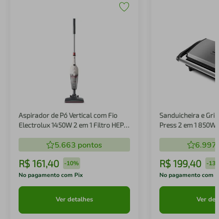
Aspirador de Pó Vertical com Fio
Sanduicheira e Gril
Electrolux 1450W 2 em 1 Filtro HEPA
Press 2 em 1 850W
Branco (STK14B)
5.663
pontos
6.997
R$
161
,
40
R$
199
,
40
-
10%
-
13
No pagamento com Pix
No pagamento com P
Ver detalhes
Ver det