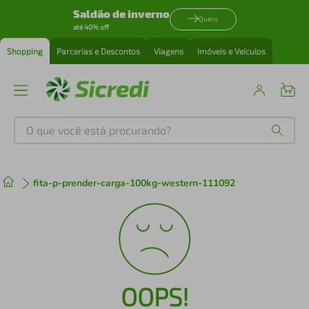
Saldão de inverno
Quero
até 40% off
Shopping
Parcerias e Descontos
Viagens
Imóveis e Veículos
O que você está procurando?
Produtos mais buscados
fita-p-prender-carga-100kg-western-111092
tenis
1
º
cafeteira
2
º
perfume
3
º
OOPS!