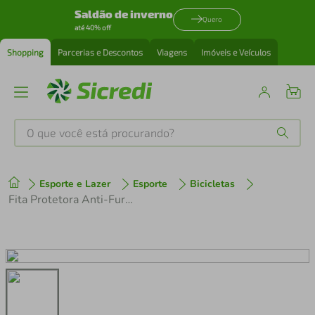
Saldão de inverno
Quero
até 40% off
Shopping
Parcerias e Descontos
Viagens
Imóveis e Veículos
O que você está procurando?
Produtos mais buscados
Esporte e Lazer
Esporte
Bicicletas
tenis
1
º
Fita Protetora Anti-Furo 31mmx2,1m Aro 26 Vermelho
cafeteira
2
º
perfume
3
º