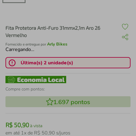
air fryer
4
º
iphone
5
º
Fita Protetora Anti-Furo 31mmx2,1m Aro 26
Vermelho
Arly Bikes
Fornecido e entregue por
Carregando…
Última(s) 2 unidade(s)
Compre com pontos:
1.697
pontos
R$
50
,
90
à vista
em até
1
x de
R$
50
,
90
s/juros