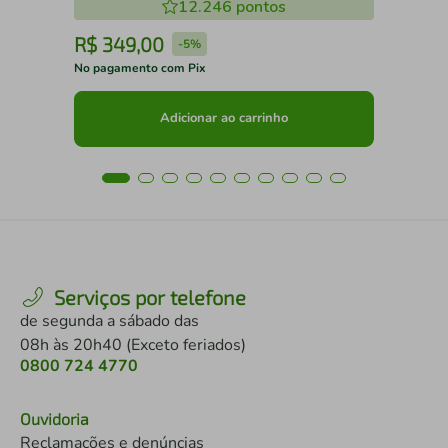
12.246
pontos
R$
349
,
00
R
-
5%
No pagamento com Pix
No 
Adicionar ao carrinho
Serviços por telefone
de segunda a sábado das
08h às 20h40 (Exceto feriados)
0800 724 4770
Ouvidoria
Reclamações e denúncias