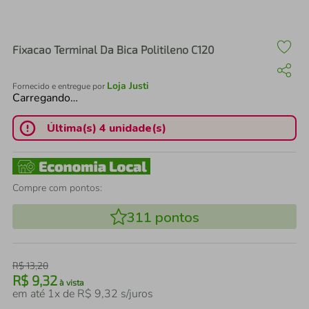
air fryer
4
º
iphone
5
º
Fixacao Terminal Da Bica Politileno C120
Loja Justi
Fornecido e entregue por
Carregando…
Última(s) 4 unidade(s)
Compre com pontos:
311
pontos
R$
13
,
20
R$
9
,
32
à vista
em até
1
x de
R$
9
,
32
s/juros