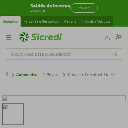
Saldão de inverno
Quero
até 40% off
Shopping
Parcerias e Descontos
Viagens
Imóveis e Veículos
O que você está procurando?
Produtos mais buscados
Fixacao Terminal Da Bica Politileno C120
Automotivo
Peças
tenis
1
º
cafeteira
2
º
perfume
3
º