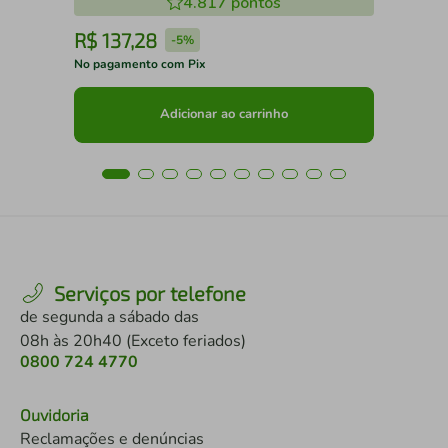
4.817
pontos
R$
137
,
28
R
-
5%
No pagamento com Pix
No 
Adicionar ao carrinho
Serviços por telefone
de segunda a sábado das
08h às 20h40 (Exceto feriados)
0800 724 4770
Ouvidoria
Reclamações e denúncias