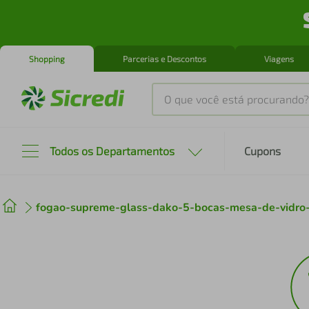
Shopping
Parcerias e Descontos
Viagens
O que você está procurando?
Produtos mais buscados
Todos os Departamentos
Cupons
tenis
1
º
fogao-supreme-glass-dako-5-bocas-mesa-de-vidro
cafeteira
2
º
perfume
3
º
air fryer
4
º