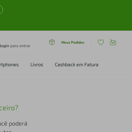
Meus Pedidos
login
para entrar
rtphones
Livros
Cashback em Fatura
ceiro?
você poderá