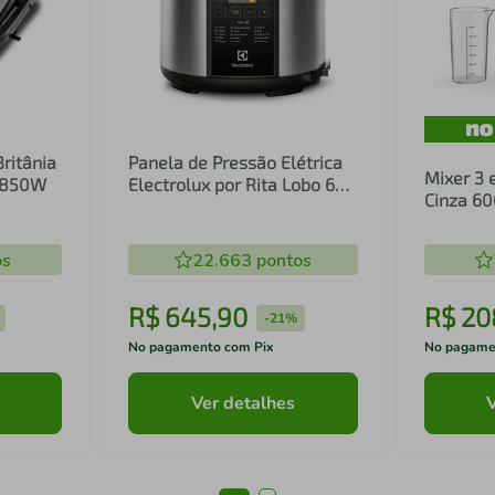
Britânia
Panela de Pressão Elétrica
Mixer 3 
1 850W
Electrolux por Rita Lobo 6L
Cinza 6
Preta Experience Digital
Inox e T
(PCC20)
(EIB20)
os
22.663
pontos
R$
645
,
90
R$
20
-
21%
No pagamento com Pix
No pagame
Ver detalhes