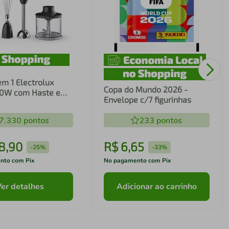
em 1 Electrolux
Copa do Mundo 2026 -
00W com Haste em
Envelope c/7 figurinhas
ecnologia TruFlow
7.330
pontos
233
pontos
8
,
90
R$
6
,
65
-
25%
-
33%
nto com Pix
No pagamento com Pix
Ver detalhes
Adicionar ao carrinho