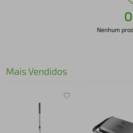
iphone
5
º
O
Nenhum produ
Mais Vendidos