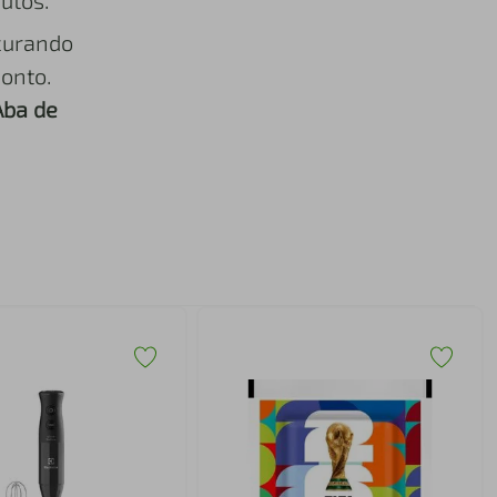
utos.
curando
onto.
Aba de