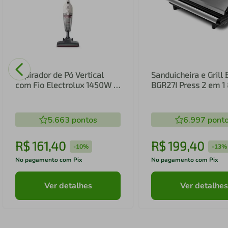
Aspirador de Pó Vertical
Sanduicheira e Grill 
com Fio Electrolux 1450W 2
BGR27I Press 2 em 
em 1 Filtro HEPA Branco
(STK14B)
5.663
pontos
6.997
pont
R$
161
,
40
R$
199
,
40
-
10%
-
13%
No pagamento com Pix
No pagamento com Pix
Ver detalhes
Ver detalhes