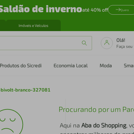
Saldão de inverno
até 40% off
Quero
Imóveis e Veículos
Olá!
Faça seu
Produtos do Sicredi
Economia Local
Moda
Sma
-bivolt-branco-327081
Procurando por um Par
Aqui na
Aba do Shopping
, 