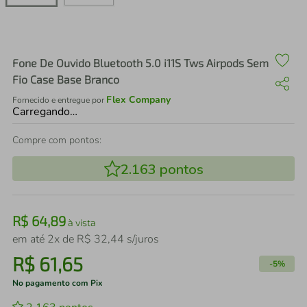
air fryer
4
º
iphone
5
º
Fone De Ouvido Bluetooth 5.0 i11S Tws Airpods Sem
Fio Case Base Branco
Flex Company
Fornecido e entregue por
Carregando…
Compre com pontos:
2.163
pontos
R$
64
,
89
à vista
em até
2
x de
R$
32
,
44
s/juros
R$
61
,
65
-
5%
No pagamento com Pix