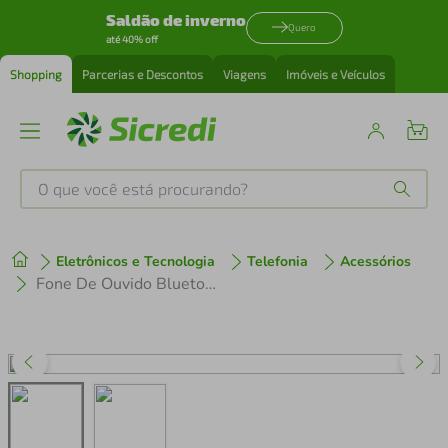
Saldão de inverno
Quero
até 40% off
Shopping
Parcerias e Descontos
Viagens
Imóveis e Veículos
O que você está procurando?
Produtos mais buscados
Eletrônicos e Tecnologia
Telefonia
Acessórios
tenis
1
º
Fone De Ouvido Bluetooth 5.0 i11S Tws Airpods Sem Fio Case Base Branco
cafeteira
2
º
perfume
3
º