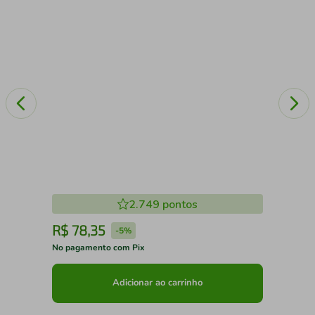
2.749
pontos
R$
78
,
35
R
-
5%
No pagamento com Pix
No 
Adicionar ao carrinho