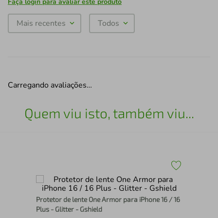
Faça login para avaliar este produto
Mais recentes
Todos
Carregando avaliações…
Quem viu isto, também viu...
Cap
Protetor de lente One Armor para iPhone 16 / 16
 G5
Gsh
Plus - Glitter - Gshield