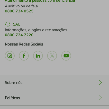
Atendimento a pessoas com deficiência
Auditivo ou de fala
0800 724 0525
SAC
Informações, elogios e reclamações
0800 724 7220
Nossas Redes Sociais
Sobre nós
+
Políticas
+