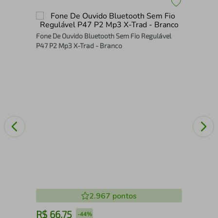
ne
Fon
Fone De Ouvido Bluetooth Sem Fio Regulável
Wir
P47 P2 Mp3 X-Trad - Branco
AZ
2.967
pontos
R$
66
,
75
R
-
44%