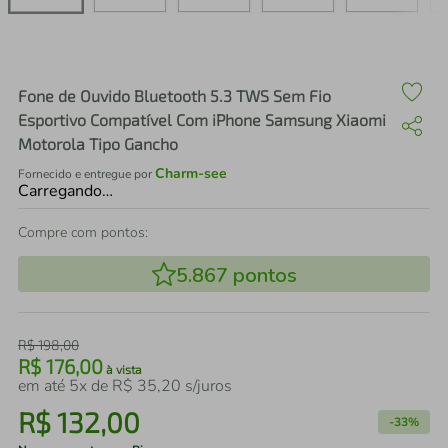
air fryer
4
º
iphone
5
º
Fone de Ouvido Bluetooth 5.3 TWS Sem Fio
Esportivo Compatível Com iPhone Samsung Xiaomi
Motorola Tipo Gancho
Charm-see
Fornecido e entregue por
Carregando…
Compre com pontos:
5.867
pontos
R$
198
,
00
R$
176
,
00
à vista
em até
5
x de
R$
35
,
20
s/juros
R$
132
,
00
-
33%