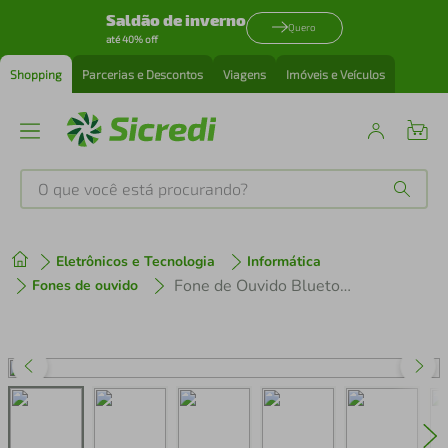
Saldão de inverno
Quero
até 40% off
Shopping
Parcerias e Descontos
Viagens
Imóveis e Veículos
O que você está procurando?
Produtos mais buscados
Eletrônicos e Tecnologia
Informática
tenis
1
º
Fone de Ouvido Bluetooth 5.3 TWS Sem Fio Esportivo Compatível Com iPhone Samsung Xiaomi Motorola Tipo Gancho
Fones de ouvido
cafeteira
2
º
perfume
3
º