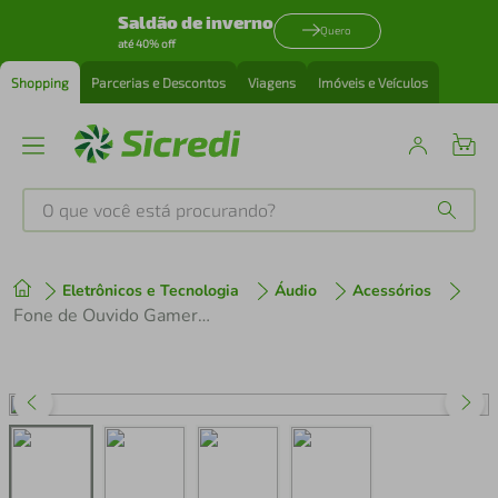
Saldão de inverno
Quero
até 40% off
Shopping
Parcerias e Descontos
Viagens
Imóveis e Veículos
O que você está procurando?
Produtos mais buscados
Eletrônicos e Tecnologia
Áudio
Acessórios
tenis
1
º
Fone de Ouvido Gamer USB Redragon Zeus Harry Potter Hogwarts RGB Edicao Especial HP-510
cafeteira
2
º
perfume
3
º