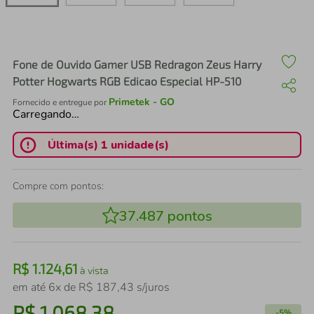
air fryer
4
º
iphone
5
º
Fone de Ouvido Gamer USB Redragon Zeus Harry
Potter Hogwarts RGB Edicao Especial HP-510
Primetek - GO
Fornecido e entregue por
Carregando…
Última(s) 1 unidade(s)
Compre com pontos:
37.487
pontos
R$
1
.
124
,
61
à vista
em até
6
x de
R$
187
,
43
s/juros
R$
1
.
068
,
38
-
5%