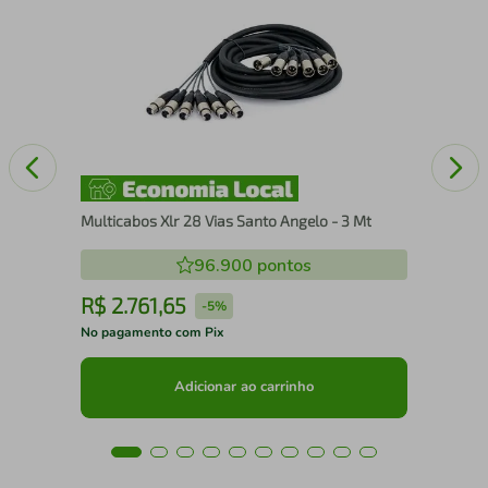
Med
Ang
Multicabos Xlr 28 Vias Santo Angelo - 3 Mt
96.900
pontos
R$
2
.
761
,
65
R
-
5%
No pagamento com Pix
No 
Adicionar ao carrinho