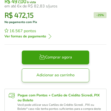
R$
497
,
00
à vista
em até
6
x de
R$
82
,
83
s/juros
R$
472
,
15
-
25%
No pagamento com Pix
16.567
pontos
Ver formas de pagamento
Comprar agora
Adicionar ao carrinho
Pague com Pontos + Cartão de Crédito Sicredi, PIX
ou Boleto
Você pode utilizar seus Cartões de Crédito Sicredi , PIX ou
Boleto* caso não tenha pontos suficientes para a compra deste