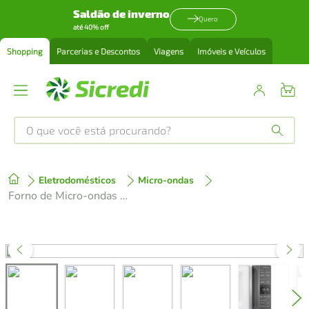
Saldão de inverno
Quero
até 40% off
Shopping
Parcerias e Descontos
Viagens
Imóveis e Veículos
O que você está procurando?
Produtos mais buscados
Eletrodomésticos
Micro-ondas
tenis
1
º
Forno de Micro-ondas Electrolux Efficient ME23B com Função Manter Aquecido Branco 23 L
cafeteira
2
º
perfume
3
º