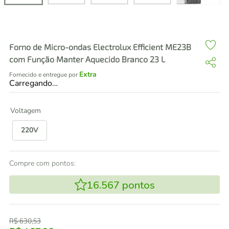
air fryer
4
º
iphone
5
º
Forno de Micro-ondas Electrolux Efficient ME23B
com Função Manter Aquecido Branco 23 L
Extra
Fornecido e entregue por
Carregando…
Voltagem
220V
Compre com pontos:
16.567
pontos
R$
630
,
53