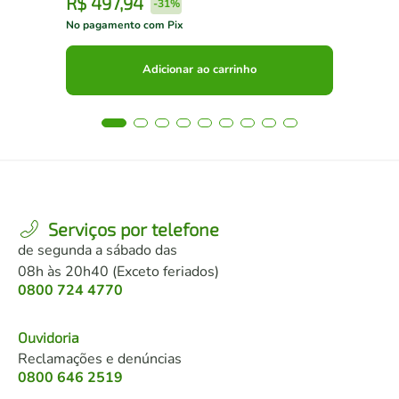
R$
497
,
94
R
-
31%
No pagamento com Pix
No 
Adicionar ao carrinho
Serviços por telefone
de segunda a sábado das
08h às 20h40 (Exceto feriados)
0800 724 4770
Ouvidoria
Reclamações e denúncias
0800 646 2519