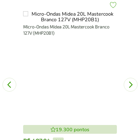
Mic
Micro-Ondas Midea 20L Mastercook Branco
127V (MHP20B1)
19.300
pontos