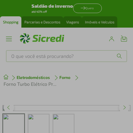
Saldão de inverno
Quero
até 40% off
Shopping
Parcerias e Descontos
Viagens
Imóveis e Veículos
O que você está procurando?
Produtos mais buscados
Eletrodomésticos
Forno
tenis
1
º
Forno Turbo Elétrico Progás Fast Oven Plus Preto 127V
cafeteira
2
º
perfume
3
º