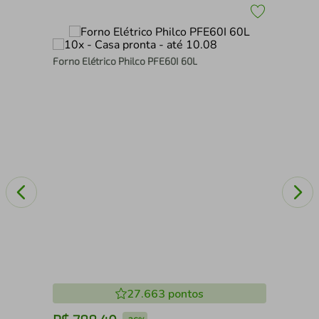
Forno Elétrico Philco PFE60I 60L
o
For
lit
27.663
pontos