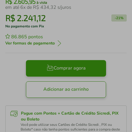
R$
2
.
605
,
95
à vista
em até
6
x de
R$
434
,
32
s/juros
R$
2
.
241
,
12
-
21%
No pagamento com Pix
86.865
pontos
Ver formas de pagamento
Comprar agora
Adicionar ao carrinho
Pague com Pontos + Cartão de Crédito Sicredi, PIX
ou Boleto
Você pode utilizar seus Cartões de Crédito Sicredi , PIX ou
Boleto* caso não tenha pontos suficientes para a compra deste