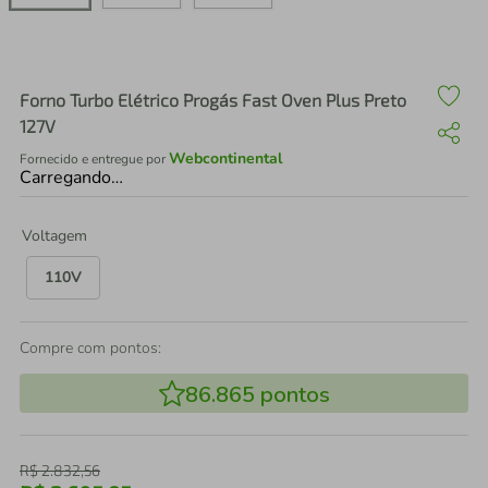
air fryer
4
º
iphone
5
º
Forno Turbo Elétrico Progás Fast Oven Plus Preto
127V
Webcontinental
Fornecido e entregue por
Carregando…
Voltagem
110V
Compre com pontos:
86.865
pontos
R$
2
.
832
,
56