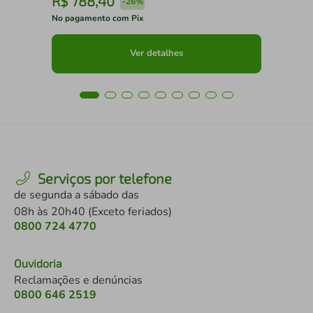
R$
788
,
40
R
-
26%
No pagamento com Pix
No 
Ver detalhes
Serviços por telefone
de segunda a sábado das
08h às 20h40 (Exceto feriados)
0800 724 4770
Ouvidoria
Reclamações e denúncias
0800 646 2519