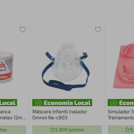
ranca
Máscara Infantil Inalador
Simulador 3
rmatex 12mm
Omron Ne-c803
Treinamento
175X125MM 
tos
1.800
pontos
5