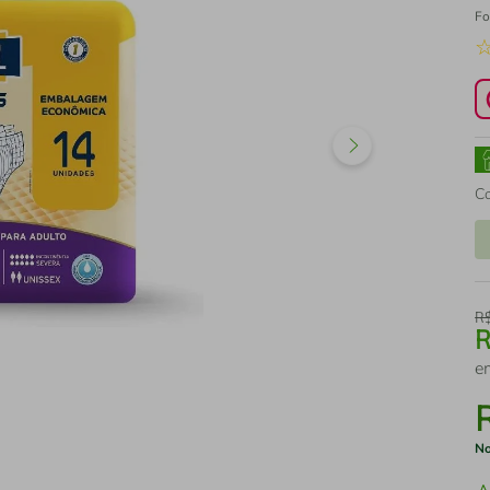
Fo
C
R
e
No