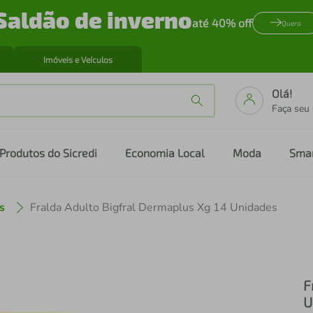
Saldão de inverno
até 40% off
Quero
Imóveis e Veículos
Olá!
Faça seu
Produtos do Sicredi
Economia Local
Moda
Sma
s
Fralda Adulto Bigfral Dermaplus Xg 14 Unidades
F
U