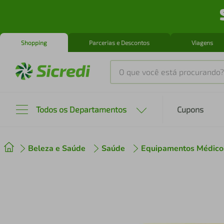
Shopping
Parcerias e Descontos
Viagens
O que você está procurando?
Produtos mais buscados
Todos os Departamentos
Cupons
tenis
1
º
Beleza e Saúde
Saúde
Equipamentos Médico
cafeteira
2
º
perfume
3
º
air fryer
4
º