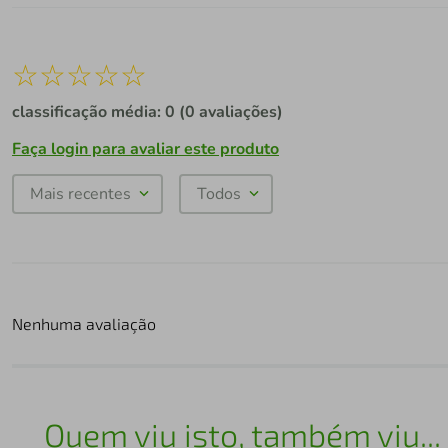
☆
☆
☆
☆
☆
classificação média: 0
(0 avaliações)
Faça login para avaliar este produto
Mais recentes
Todos
Nenhuma avaliação
Quem viu isto, também viu...