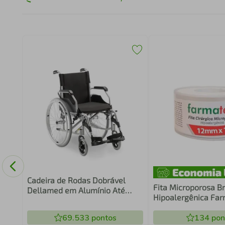
Cadeira de Rodas Dobrável
Fita Microporosa B
Dellamed em Alumínio Até
Hipoalergênica Fa
120kg D600 T40 6470
x 10m
69.533
pontos
134
pon