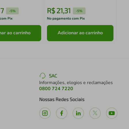
7
R$
21
,
31
R$
-
5%
-
5%
com Pix
No pagamento com Pix
No pa
nar ao carrinho
Adicionar ao carrinho
SAC
Informações, elogios e reclamações
0800 724 7220
Nossas Redes Sociais