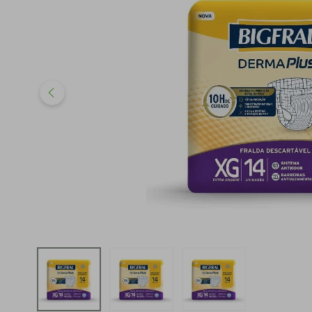
iphone
5
º