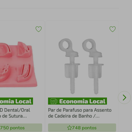
Cura
Com 
D Dental/Oral
Par de Parafuso para Assento
 de Sutura
de Cadeira de Banho /
Sg20 Ortho Pauher
Higiênica
.750
pontos
748
pontos