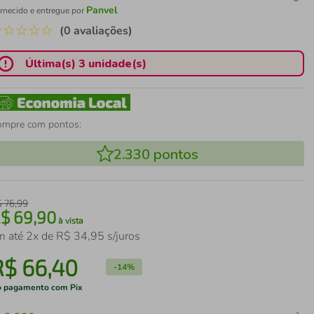
Panvel
rnecido e entregue por
☆
☆
☆
☆
☆
(0 avaliações)
Última(s) 3 unidade(s)
ompre com pontos:
2.330
pontos
$
76
,
99
R$
69
,
90
à vista
m até
2
x de
R$
34
,
95
s/juros
R$
66
,
40
-
14%
 pagamento com Pix