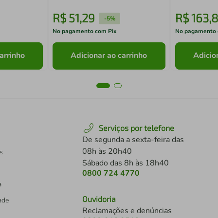
R$
51
,
29
R$
163
,
8
-
5%
No pagamento com Pix
No pagamento 
arrinho
Adicionar ao carrinho
Adicio
Serviços por telefone
De segunda a sexta-feira das
08h às 20h40
s
Sábado das 8h às 18h40
0800 724 4770
a
Ouvidoria
dade
Reclamações e denúncias